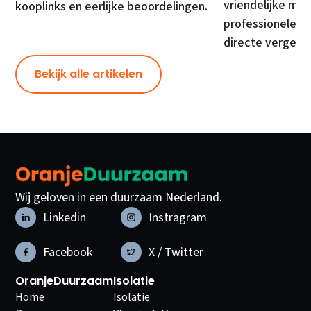
vriendelijke mod
kooplinks en eerlijke beoordelingen.
professionele ma
directe vergelij
Bekijk alle artikelen
Wij geloven in een duurzaam Nederland.
Linkedin
Instragram
Facebook
X / Twitter
OranjeDuurzaam
Isolatie
Home
Isolatie