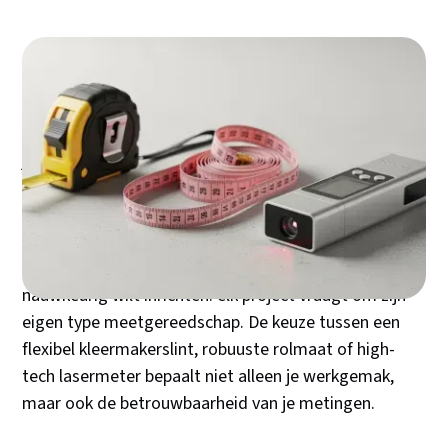
Een millimeter verschil kan het verschil maken tussen
een perfect passende deur en een kostbare fout. Het
juiste meetlint kiezen gaat daarom verder dan alleen
de prijs – het bepaalt de kwaliteit van jouw
eindresultaat. Of je nu een nauwkeurige pasvorm
nodig hebt voor een zelfgemaakte jurk, een rechte
muur wilt optrekken, of een interieur op de millimeter
nauwkeurig wilt inrichten: elk project vraagt om zijn
eigen type meetgereedschap. De keuze tussen een
flexibel kleermakerslint, robuuste rolmaat of high-
tech lasermeter bepaalt niet alleen je werkgemak,
maar ook de betrouwbaarheid van je metingen.