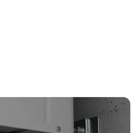
rschillen zijn enorm. De ene beugel houdt jarenlang stand
re na een paar maanden al begint te verzakken. Het