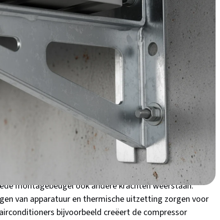
ifieke situatie. Of je nu een airconditioner wilt ophangen,
tevige wandlamp installeert - de montagebeugel bepaalt
n een kostbare reparatie. In dit artikel ontdek je precies
ugel écht doet
een stukje metaal aan de muur. Het is het cruciale
gemonteerde object opvangt en veilig overdraagt naar de
meer dan alleen gewicht dragen
oede montagebeugel ook andere krachten weerstaan.
ingen van apparatuur en thermische uitzetting zorgen voor
 airconditioners bijvoorbeeld creëert de compressor