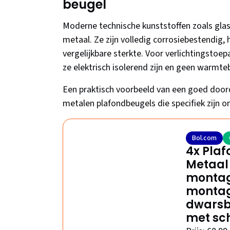
beugel
Moderne technische kunststoffen zoals gla
metaal. Ze zijn volledig corrosiebestendig, h
vergelijkbare sterkte. Voor verlichtingsto
ze elektrisch isolerend zijn en geen warmt
Een praktisch voorbeeld van een goed door
metalen plafondbeugels die specifiek zijn 
Bol.com
4x Plaf
Metaal
montag
montag
dwarsb
met sc