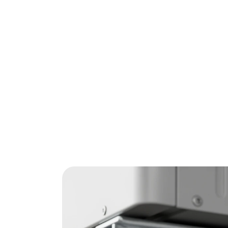
Een montagebeugel lijkt simpel, maar de ve
onder alle omstandigheden, terwijl de ande