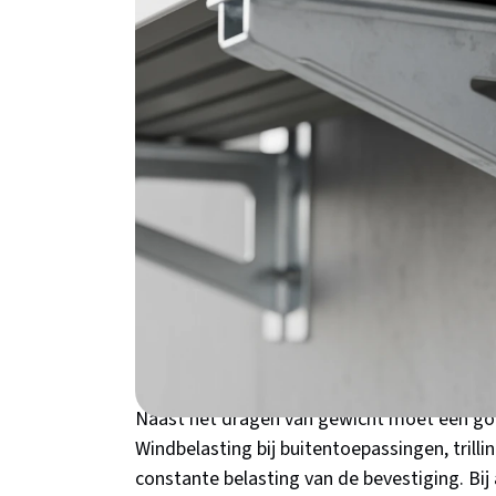
geheim zit in de juiste keuze voor jouw spec
een zonnepaneel monteren of gewoon een s
het verschil tussen een veilige constructie e
hoe je de juiste keuze maakt.
Wat een montagebe
Een montagebeugel is veel meer dan alleen 
verbindingsstuk dat alle krachten van het 
muurconstructie.
De onzichtbare krachten: 
Naast het dragen van gewicht moet een g
Windbelasting bij buitentoepassingen, trill
constante belasting van de bevestiging. Bij