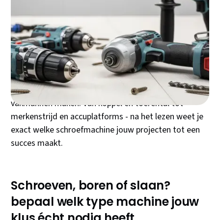
De meeste klussers kopen hun eerste schroefmachine
op basis van prijs alleen - een kostbare fout die tot
frustratie leidt bij elk volgend project. Het verschil
tussen een accu schroefboormachine,
slagschroevendraaier en klopboormachine bepaalt
namelijk direct het succes van jouw klus. Deze blog
loodst je langs de cruciale keuzes die échte
vakmannen maken. Van koppel en toerental tot
merkenstrijd en accuplatforms - na het lezen weet je
exact welke schroefmachine jouw projecten tot een
succes maakt.
Schroeven, boren of slaan?
bepaal welk type machine jouw
klus écht nodig heeft