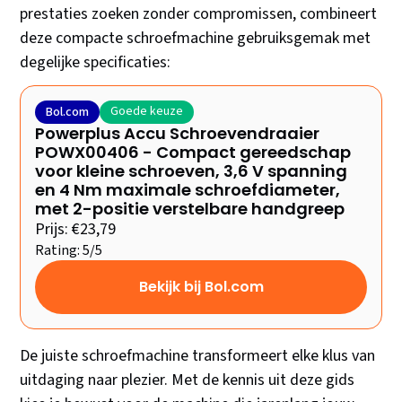
prestaties zoeken zonder compromissen, combineert
deze compacte schroefmachine gebruiksgemak met
degelijke specificaties:
Goede keuze
Bol.com
Powerplus Accu Schroevendraaier
POWX00406 - Compact gereedschap
voor kleine schroeven, 3,6 V spanning
en 4 Nm maximale schroefdiameter,
met 2-positie verstelbare handgreep
Prijs: €23,79
Rating: 5/5
Bekijk bij Bol.com
De juiste schroefmachine transformeert elke klus van
uitdaging naar plezier. Met de kennis uit deze gids