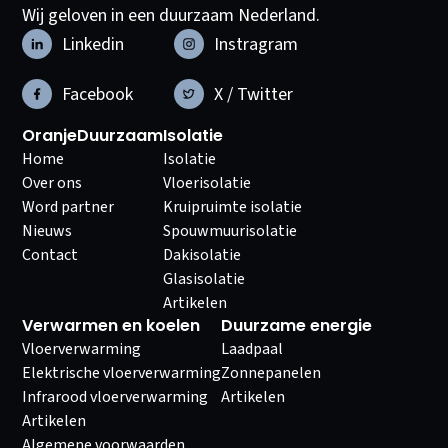
Wij geloven in een duurzaam Nederland.
Linkedin
Instragram
Facebook
X / Twitter
OranjeDuurzaam
Isolatie
Home
Isolatie
Over ons
Vloerisolatie
Word partner
Kruipruimte isolatie
Nieuws
Spouwmuurisolatie
Contact
Dakisolatie
Glasisolatie
Artikelen
Verwarmen en koelen
Duurzame energie
Vloerverwarming
Laadpaal
Elektrische vloerverwarming
Zonnepanelen
Infrarood vloerverwarming
Artikelen
Artikelen
Algemene voorwaarden