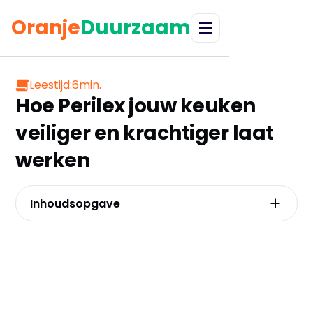
Oranje
Duurzaam
Leestijd:
6
min.
Hoe Perilex jouw keuken
veiliger en krachtiger laat
werken
Inhoudsopgave
Wanneer is een Perilex aansluiting
onmisbaar?
De Perilex mythe ontkracht: 2-fase, 3-fase of
pure krachtstroom?
Jouw project, de juiste Perilex: van
inductiekookplaat tot oven