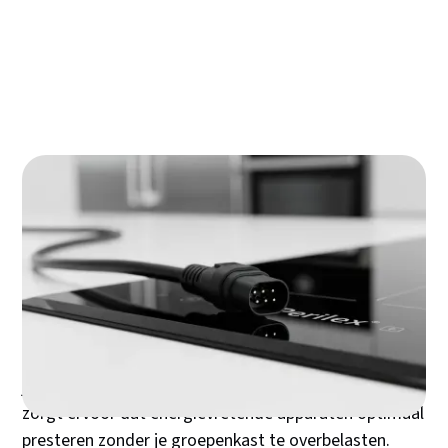
Zelf Perilex aansluiten of uitbesteden? Een
eerlijk advies voor jouw veiligheid
Hoe verhoudt Perilex zich tot CEE en andere
krachtstroomstekkers?
Onderhoud en de evolutie van jouw Perilex
systeem
Jouw nieuwe inductiekookplaat flikkert constant of je
elektrische oven schakelt zichzelf uit tijdens het
bakken? De kans is groot dat je apparaat meer
vermogen vraagt dan een standaard stopcontact kan
leveren. Perilex biedt de oplossing voor deze
frustratie - en zorgt tegelijk voor meer veiligheid in
jouw keuken. Deze speciale krachtstromaansluiting
zorgt ervoor dat energievretende apparaten optimaal
presteren zonder je groepenkast te overbelasten.