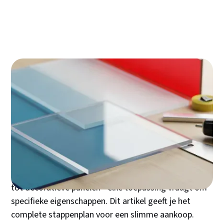
De kunst van het bewerken van je plexiglas
plaat
Langer mooi: de beste onderhoudstips
Een plexiglas plaat kopen lijkt simpel, maar de
verkeerde keuze kan je project duur komen te staan.
Welke dikte heeft jouw toepassing nodig? Wanneer
kies je voor gegoten of geëxtrudeerd plexiglas? En
hoe voorkom je krassen bij het bewerken? De markt
biedt tientallen varianten in dikte, kleur en afwerking.
Van voorzetramen tot aquariums, van windschermen
tot decoratieve panelen - elke toepassing vraagt om
specifieke eigenschappen. Dit artikel geeft je het
complete stappenplan voor een slimme aankoop.