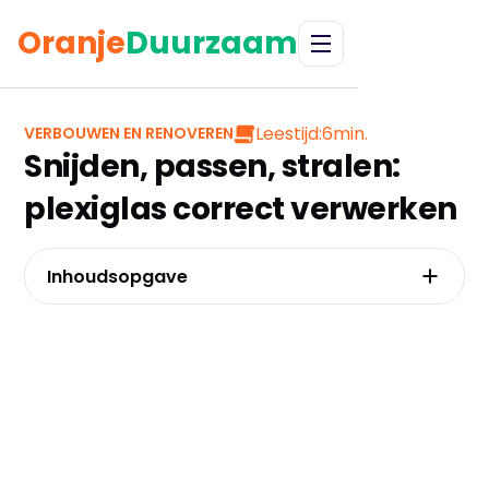
Oranje
Duurzaam
Leestijd:
6
min.
VERBOUWEN EN RENOVEREN
Snijden, passen, stralen:
plexiglas correct verwerken
Inhoudsopgave
Niet zomaar plastic: wat elke koper moet
weten over de plexiglas plaat
De perfecte plaat kiezen: jouw stappenplan
voor dikte, kleur en afwerking
Plexiglas op maat: waarom een
standaardmaat je project onnodig beperkt
Is plexiglas de superieure vervanger voor
traditioneel glas?