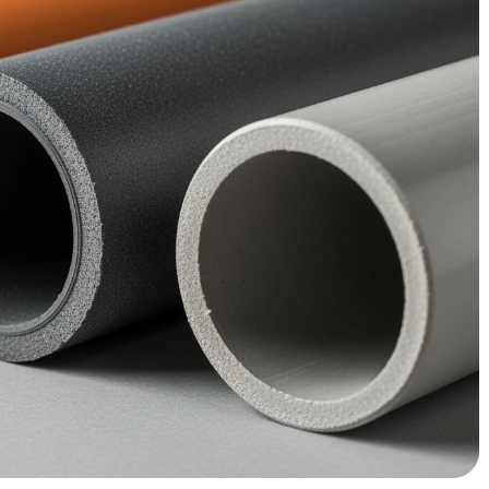
lleen. Een goedkope rioleringsbuis kan je over vijf jaar
eroverlast en zelfs fundering­sproble­men. De slimme koper
specifieke situatie. Deze gids toont je precies hoe je de
. Of je nu een nieuwe oprit aanlegt, je tuin renoveert, of een
weet je exact welk materiaal, welke diameter en welke
VC, PP of een duurzaam
project
passingsmogelijkheden van je rioleringsbuis. Elke keuze
l zijn voor het succes van jouw project.
ndaard pvc?