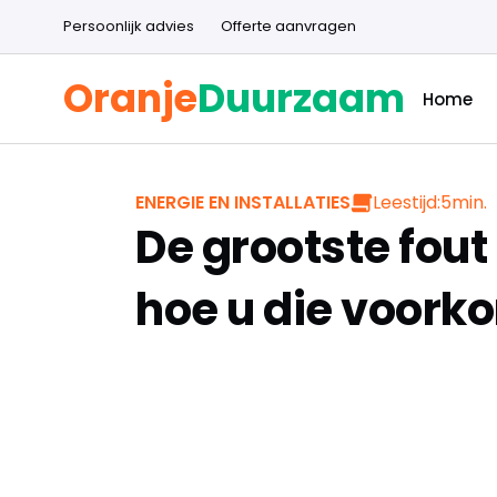
Persoonlijk advies
Offerte aanvragen
Oranje
Duurzaam
Home
Leestijd:
5
min.
ENERGIE EN INSTALLATIES
De grootste fout 
hoe u die voork