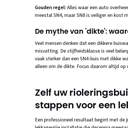
Gouden regel:
Alles waar een auto overheen
meestal SN4, maar SN8 is veiliger en kost m
De mythe van 'dikte': waaro
Veel mensen denken dat een dikkere buiswa
misvatting. De stijfheidsklasse is veel bel
vaak sterker dan een SN4-buis met dikke wa
alleen om de dikte. Focus daarom altijd op
Zelf uw rioleringsbu
stappen voor een lek
Een professioneel resultaat begint met de 
lekkagevrije installatie die decennia meegaa