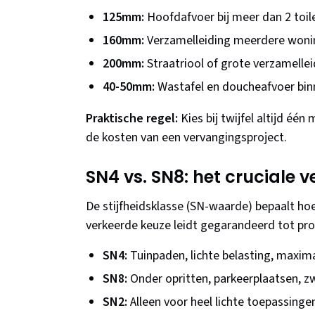
125mm:
Hoofdafvoer bij meer dan 2 toil
160mm:
Verzamelleiding meerdere won
200mm:
Straatriool of grote verzamellei
40-50mm:
Wastafel en doucheafvoer bin
Praktische regel:
Kies bij twijfel altijd éé
de kosten van een vervangingsproject.
SN4 vs. SN8: het cruciale v
De stijfheidsklasse (SN-waarde) bepaalt hoe
verkeerde keuze leidt gegarandeerd tot pr
SN4:
Tuinpaden, lichte belasting, maxim
SN8:
Onder opritten, parkeerplaatsen, z
SN2:
Alleen voor heel lichte toepassinge