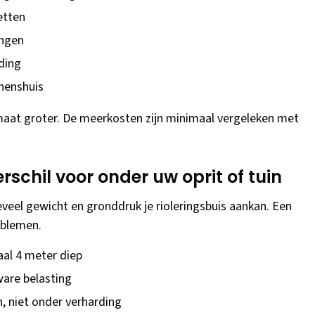
etten
ingen
ding
nenshuis
n maat groter. De meerkosten zijn minimaal vergeleken met
erschil voor onder uw oprit of tuin
veel gewicht en gronddruk je rioleringsbuis aankan. Een
oblemen.
aal 4 meter diep
ware belasting
n, niet onder verharding