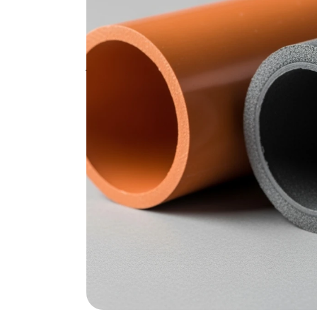
De grootste fout? Kiezen op basis van prijs a
duizenden euro's kosten aan reparaties, wat
kiest bewust voor kwaliteit die past bij zijn 
juiste rioleringsbuis kiest voor jouw project
complete riolering vervangt - na het lezen 
stijfheidsklasse je nodig hebt.
Zo kiest u tussen P
alternatief voor uw 
Het materiaal bepaalt de levensduur en toe
heeft specifieke voor- en nadelen die cruciaa
Wanneer kiest u voor sta