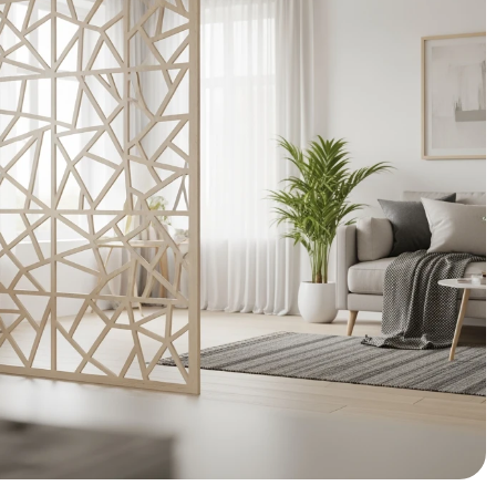
het is de slimste manier om jouw ruimte te transformeren
eëren in een open woonplan, een werkplek wilt afbakenen, of
 ruimte: de juiste scheidingswand lost het allemaal op. De
t voor niets. In een tijd waarin we meer thuis zijn dan ooit,
entieel is voor ons welbevinden. Een slim gekozen
mgeving – en dat gevoel van controle is onbetaalbaar.
e onverwachte impact van
 je woongevoel
is het cruciaal om te begrijpen wat een roomdivider
lt namelijk welk type het beste bij jouw situatie past.
rgen zones: de psychologie van