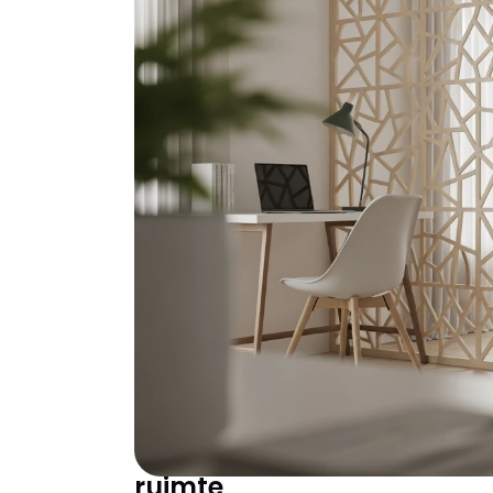
Een roomdivider is meer dan een meubel – 
zonder verbouwing. Of je nu privacy wilt cr
gewoon visuele rust zoekt in een chaotische
populariteit van roomdividers explodeert nie
ontdekken we dat functionele scheiding ess
kamerscherm geeft jou controle over jouw o
Voordat je kiest: d
een roomdivider op
Voordat je naar materialen en maten kijkt, 
psychologisch met je doet. Deze kennis bepaa
Van open chaos naar gebo
ruimte