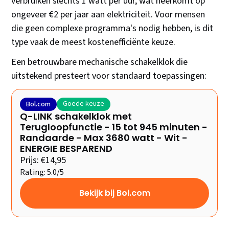
verbruiken slechts 1 watt per uur, wat neerkomt op
ongeveer €2 per jaar aan elektriciteit. Voor mensen
die geen complexe programma's nodig hebben, is dit
type vaak de meest kostenefficiënte keuze.
Een betrouwbare mechanische schakelklok die
uitstekend presteert voor standaard toepassingen:
Goede keuze
Bol.com
Q-LINK schakelklok met
Terugloopfunctie - 15 tot 945 minuten -
Randaarde - Max 3680 watt - Wit -
ENERGIE BESPAREND
Prijs: €14,95
Rating: 5.0/5
Bekijk bij Bol.com