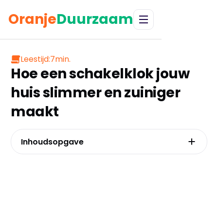
Oranje
Duurzaam
Leestijd:
7
min.
Hoe een schakelklok jouw
huis slimmer en zuiniger
maakt
Inhoudsopgave
Analoog of digitaal: de keuze die je
energierekening en gebruiksgemak bepaalt
Van stopcontact tot din-rail: de juiste
schakelklok voor elke toepassing
Programmeren als een pro: zo stel je de
perfecte schakelcyclus in