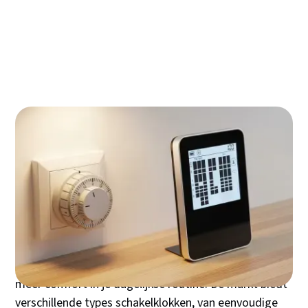
De volgende stap in automatisering: de
schakelklok in je smart home
De verborgen winst: bereken je concrete
besparing en terugverdientijd
Veelgestelde vragen: snelle antwoorden op
de meest prangende kwesties
Een schakelklok is de eenvoudigste manier om direct
te beginnen met energie besparen, zonder complexe
installaties of dure smart home systemen. Deze
kleine apparaten schakelen je verlichting, verwarming
en andere elektrische apparaten automatisch aan en
uit op de door jou ingestelde tijden. Het resultaat?
Minder energieverspilling, lagere maandlasten en
meer comfort in je dagelijkse routine. De markt biedt
verschillende types schakelklokken, van eenvoudige