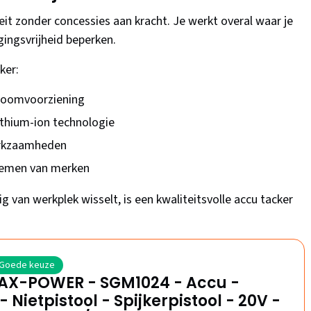
it zonder concessies aan kracht. Je werkt overal waar je
gingsvrijheid beperken.
ker:
troomvoorziening
thium-ion technologie
erkzaamheden
temen van merken
ig van werkplek wisselt, is een kwaliteitsvolle accu tacker
Goede keuze
 AX-POWER - SGM1024 - Accu -
- Nietpistool - Spijkerpistool - 20V -