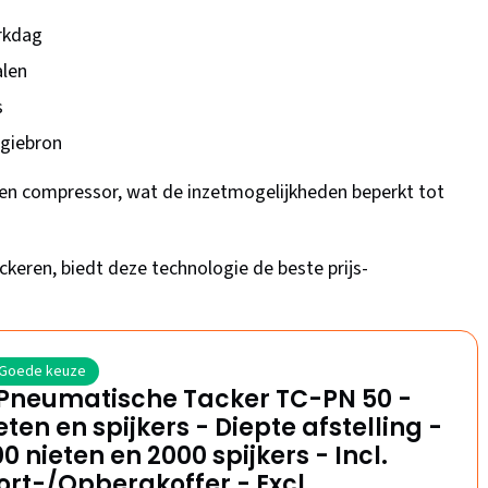
rkdag
alen
s
rgiebron
 een compressor, wat de inzetmogelijkheden beperkt tot
ackeren, biedt deze technologie de beste prijs-
Goede keuze
 Pneumatische Tacker TC-PN 50 -
eten en spijkers - Diepte afstelling -
00 nieten en 2000 spijkers - Incl.
rt-/Opbergkoffer - Excl.