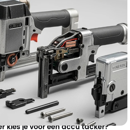
de nietmachine. Dit krachtige gereedschap maakt het
teleurstellende pogingen tot bevestiging. Of je nu
nstructiewerk uitvoert: de juiste tacker zorgt voor snelle,
keuze tussen een accu tacker, pneumatische variant of
eid, maar ook de kwaliteit van het eindresultaat. Moderne
rdoor je zelfs in lastige hoeken en op moeilijke materialen
kracht: welke aandrijving
roject?
t de toepassingsmogelijkheden en het gebruiksgemak. Elke
perfect aansluiten bij verschillende werkzaamheden.
r kies je voor een accu tacker?