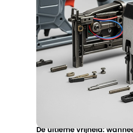
Een tacker is meer dan alleen een verbeter
verschil tussen professionele resultaten en 
sierlijsten monteert, meubels bekleedt of co
nauwkeurige en duurzame verbindingen. De 
handtacker bepaalt niet alleen je werksnelh
tackers combineren precisie met kracht, waa
perfect resultaat behaalt.
Accu, lucht of hand
past écht bij jouw p
De aandrijving van je tacker bepaalt direc
technologie heeft specifieke voordelen die 
De ultieme vrijheid: wannee