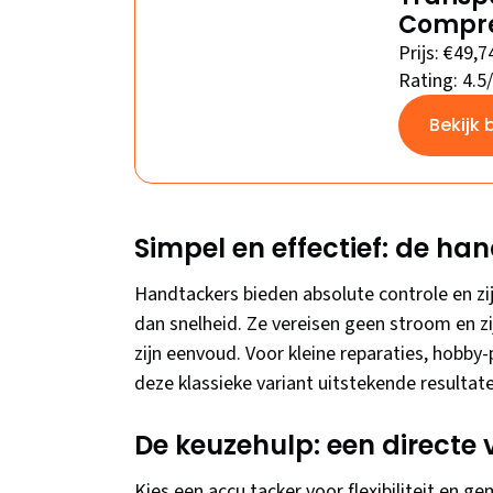
Compre
Prijs: €49,7
Rating: 4.5
Bekijk 
Simpel en effectief: de ha
Handtackers bieden absolute controle en zijn
dan snelheid. Ze vereisen geen stroom en zij
zijn eenvoud. Voor kleine reparaties, hobby-
deze klassieke variant uitstekende resultat
De keuzehulp: een directe v
Kies een accu tacker voor flexibiliteit en g