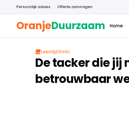
Persoonlijk advies
Offerte aanvragen
Oranje
Duurzaam
Home
Leestijd:
5
min.
De tacker die ji
betrouwbaar werk