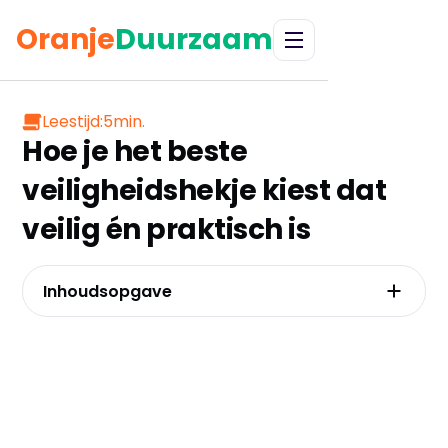
Oranje
Duurzaam
Leestijd:
5
min.
Hoe je het beste
veiligheidshekje kiest dat
veilig én praktisch is
Inhoudsopgave
Schroeven of klemmen: de cruciale keuze voor
jouw type muur en gemoedsrust
De juiste oplossing voor elke gevarenzone in
huis
Metaal, hout of duurzaam bamboe: welk
materiaal past bij jouw interieur én
veiligheidseisen?