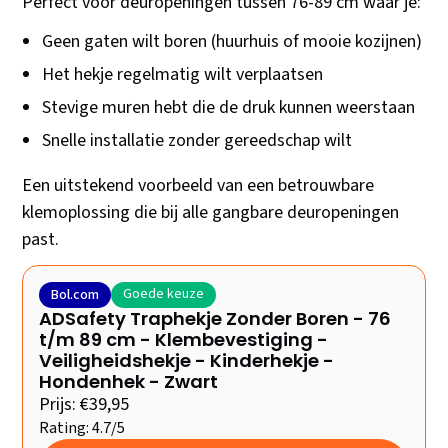
Perfect voor deuropeningen tussen 76-89 cm waar je:
Geen gaten wilt boren (huurhuis of mooie kozijnen)
Het hekje regelmatig wilt verplaatsen
Stevige muren hebt die de druk kunnen weerstaan
Snelle installatie zonder gereedschap wilt
Een uitstekend voorbeeld van een betrouwbare
klemoplossing die bij alle gangbare deuropeningen
past.
Goede keuze
Bol.com
ADSafety Traphekje Zonder Boren - 76
t/m 89 cm - Klembevestiging -
Veiligheidshekje - Kinderhekje -
Hondenhek - Zwart
Prijs: €39,95
Rating: 4.7/5