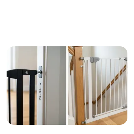
Hoe je een veiligheidshekje onderhoudt en de
levensduur verdubbelt
Oplossingen voor huisdieren en kinderen met
speciale behoeften
Een veiligheidshekje kopen lijkt simpel, maar de
verkeerde keuze kan gevaarlijke gevolgen hebben. De
beslissing tussen klemmen of schroeven bepaalt niet
alleen de veiligheid, maar ook hoeveel stress je als
ouder ervaart. Dit artikel toont je precies welk type
hekje bij jouw situatie past en waarop je moet letten
voor maximale bescherming.