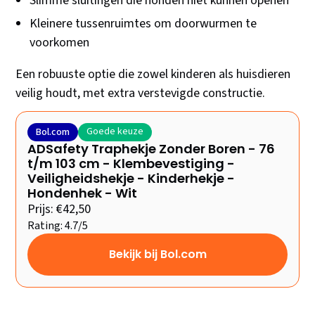
Slimme sluitingen die honden niet kunnen openen
Kleinere tussenruimtes om doorwurmen te
voorkomen
Een robuuste optie die zowel kinderen als huisdieren
veilig houdt, met extra verstevigde constructie.
Goede keuze
Bol.com
ADSafety Traphekje Zonder Boren - 76
t/m 103 cm - Klembevestiging -
Veiligheidshekje - Kinderhekje -
Hondenhek - Wit
Prijs: €42,50
Rating: 4.7/5
Bekijk bij Bol.com