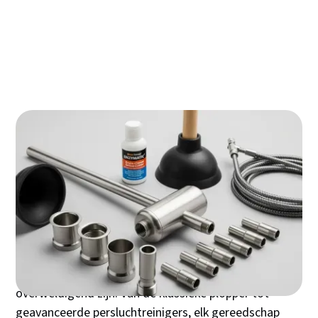
Voorkom schade en frustratie: essentiële
gebruikstips en veiligheidsmaatregelen
Je gereedschap in topconditie: onderhoud,
levensduur en de nieuwste innovaties
Een verstopte afvoer op het verkeerde moment kan je
dag compleet verpesten. Of het nu gaat om een
overlopende gootsteen tijdens het koken of een
toilet dat weigert door te spoelen vlak voor bezoek
komt – het juiste ontstoppingsgereedschap
voorhanden hebben scheelt tijd, geld en frustratie. De
keuze uit verschillende ontstoppingsmethoden kan
overweldigend zijn. Van de klassieke plopper tot
geavanceerde persluchtreinigers, elk gereedschap