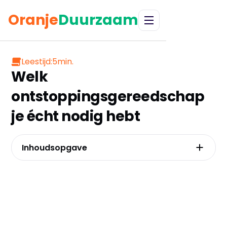
Oranje
Duurzaam
Leestijd:
5
min.
Welk
ontstoppingsgereedschap
je écht nodig hebt
Inhoudsopgave
Eerste hulp bij verstopping: van plopper tot
veer, de juiste tool voor jouw probleem
De handmatige plopper, de flexibele
ontstoppingsveer of de kracht van
waterdruk?
Waarom mechanisch gereedschap de
duurzame keuze is