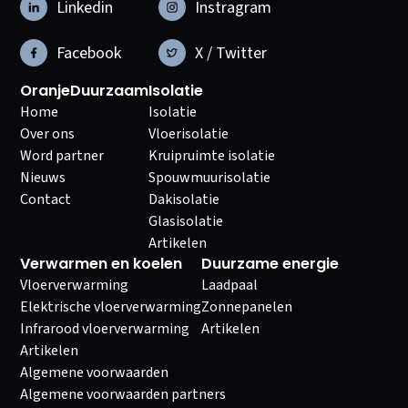
Linkedin
Instragram
Facebook
X / Twitter
OranjeDuurzaam
Isolatie
Home
Isolatie
Over ons
Vloerisolatie
Word partner
Kruipruimte isolatie
Nieuws
Spouwmuurisolatie
Contact
Dakisolatie
Glasisolatie
Artikelen
Verwarmen en koelen
Duurzame energie
Vloerverwarming
Laadpaal
Elektrische vloerverwarming
Zonnepanelen
Infrarood vloerverwarming
Artikelen
Artikelen
Algemene voorwaarden
Algemene voorwaarden partners