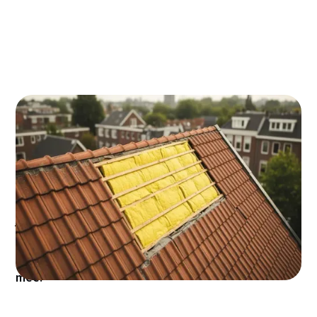
Woon je in Breda en stijgen je energiekosten de
pan uit? Dakisolatie is vaak de slimste investering
die je kunt doen. Voor €1.200-1.800 isoleer je het
dak van een gemiddelde Bredase woning, bespaar
je €350-450 per jaar op je energierekening en
verhoog je de waarde van je huis met duizenden
euro's. Plus: je pakt vaak nog €500-700 subsidie
mee!