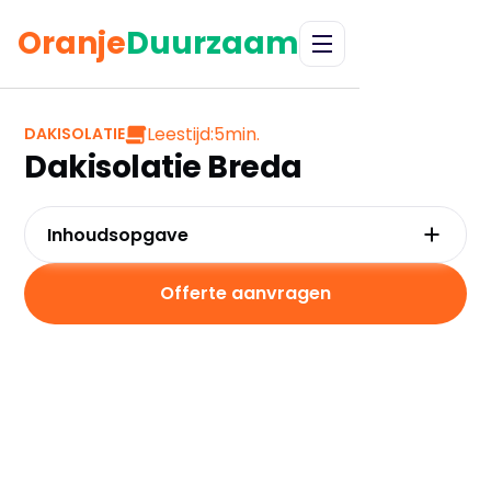
Oranje
Duurzaam
Leestijd:
5
min.
DAKISOLATIE
Dakisolatie Breda
Inhoudsopgave
Waarom kiezen voor dakisolatie in Breda?
Kosten en besparingen van dakisolatie
Offerte aanvragen
Subsidies voor dakisolatie in Breda
Hoe werkt dakisolatie in de praktijk?
Praktische tips voor dakisolatie in Breda
Veelgestelde vragen over dakisolatie