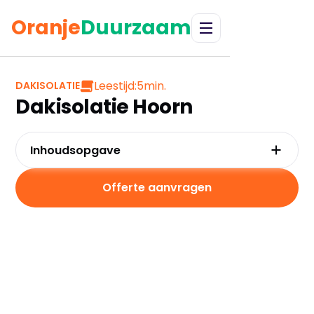
Oranje
Duurzaam
Leestijd:
5
min.
DAKISOLATIE
Dakisolatie Hoorn
Inhoudsopgave
Waarom kiezen voor dakisolatie in Hoorn?
Kosten en besparingen
Offerte aanvragen
Subsidies in Hoorn
Hoe werkt dakisolatie?
Praktische tips voor Hoorn
Veelgestelde vragen