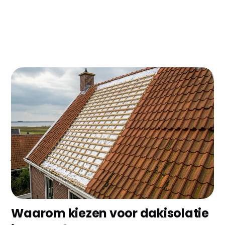
Woon je in Hoorn en wil je serieus besparen op je
energierekening? Dakisolatie kan je jaarlijks €300-
500 besparen op gas en elektra. Met de huidige
energieprijzen verdien je je investering binnen 6-8
jaar terug, en de komende 30 jaar profiteer je van
lagere maandlasten!
Waarom kiezen voor dakisolatie