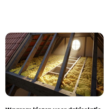
Woon je in Uden en merk je dat je energierekening
elk jaar hoger wordt? Met dakisolatie bespaar je
gemakkelijk €300-500 per jaar op je energiekosten.
In Noord-Brabant, met onze wisselvallige winters
en warme zomers, is een goed geïsoleerd dak
essentieel voor een comfortabel huis én een fijne
portemonnee.