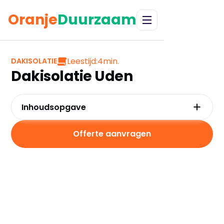
Oranje
Duurzaam
Leestijd:
4
min.
DAKISOLATIE
Dakisolatie Uden
Inhoudsopgave
Waarom kiezen voor dakisolatie in Uden?
Kosten en besparingen
Offerte aanvragen
Subsidies in Uden
Hoe werkt dakisolatie?
Praktische tips voor Uden
Veelgestelde vragen