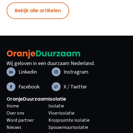
Bekijk alle artikelen
Wij geloven in een duurzaam Nederland.
Linkedin
Instragram
Facebook
X / Twitter
OranjeDuurzaam
Isolatie
Home
Isolatie
Over ons
Vloerisolatie
Word partner
Kruipruimte isolatie
Nieuws
Spouwmuurisolatie