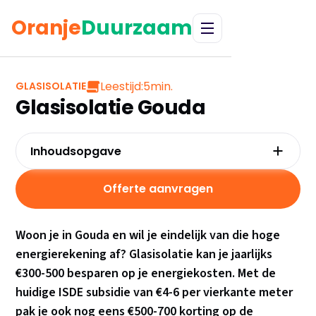
Oranje
Duurzaam
Leestijd:
5
min.
GLASISOLATIE
Glasisolatie Gouda
Inhoudsopgave
Waarom kiezen voor glasisolatie in Gouda?
Kosten en besparingen
Offerte aanvragen
Subsidies in Gouda
Hoe werkt glasisolatie?
Woon je in Gouda en wil je eindelijk van die hoge
Praktische tips voor Gouda
energierekening af? Glasisolatie kan je jaarlijks
Veelgestelde vragen
€300-500 besparen op je energiekosten. Met de
huidige ISDE subsidie van €4-6 per vierkante meter
pak je ook nog eens €500-700 korting op de