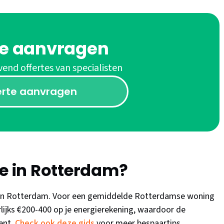
te aanvragen
vend offertes van specialisten
erte aanvragen
ie in Rotterdam?
² in Rotterdam. Voor een gemiddelde Rotterdamse woning
rlijks €200-400 op je energierekening, waardoor de
ient.
Check ook deze gids
voor meer bespaartips.