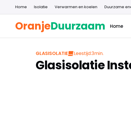
Home
Isolatie
Verwarmen en koelen
Duurzame en
Oranje
Duurzaam
Home
Leestijd:
3
min.
GLASISOLATIE
Glasisolatie Ins