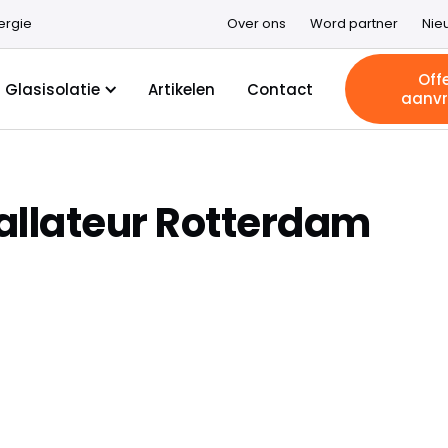
ergie
Over ons
Word partner
Nie
Off
Glasisolatie
Artikelen
Contact
aanv
tallateur Rotterdam