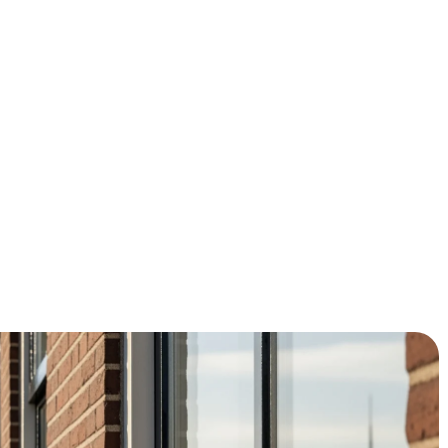
e installateur in Rotterdam? Bespaar tot 30% op je
olatie! Ontvang vandaag nog gratis offertes van