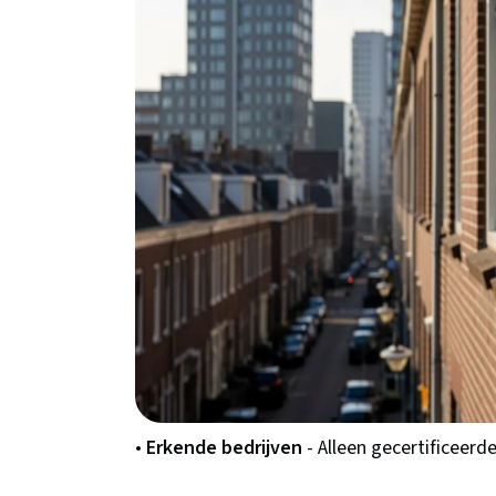
erkende specialisten in Zuid-Holland.
Waarom kiezen voor 
Rotterdam?
Een lokale glasisolatie specialist in Rotte
Holland. Van karakteristieke Rotterdamse r
welke isolatietechniek het beste werkt. Bove
contact.
•
Snelle offerte
- Binnen 24 uur reactie van 
•
Vergelijk prijzen
- Ontvang tot 3 offertes 
•
Erkende bedrijven
- Alleen gecertificeerd