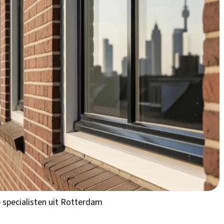
een lokale installateur in
rdam kent de specifieke uitdagingen van woningen in Zuid-
ijtjeshuizen tot moderne appartementen - zij weten exact
ndien ben je verzekerd van snelle service en persoonlijk
erkende installateurs
en kies de beste
e specialisten uit Rotterdam