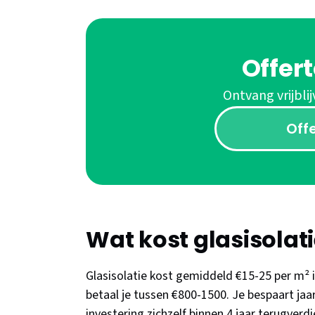
Offer
Ontvang vrijblij
Off
Wat kost glasisolat
Glasisolatie kost gemiddeld €15-25 per m
betaal je tussen €800-1500. Je bespaart jaa
investering zichzelf binnen 4 jaar terugverd