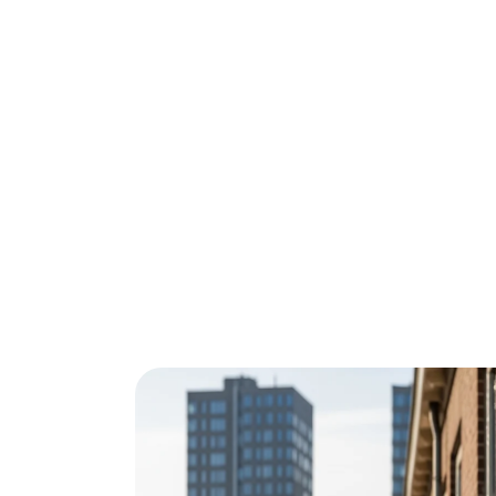
Op zoek naar een betrouwbare glasisolati
energierekening met professionele glasis