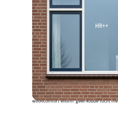
€400-600 per jaar op je stookkosten - dat 
Waarom kiezen voor 
Nieuwegein?
Woon je in een jaren '70 woning in Zuilenste
of verouderde beglazing. Die oude ramen lat
we een gematigd zeeklimaat met koude, voc
glasisolatie het verschil maakt. Veel woni
energiezuinigheid nog geen prioriteit was. 
stop je warmteverlies bij de bron. Het maak
Fokkesteeg - overal zie je direct resultaat 
wooncomfort enorm: geen koude tocht mee