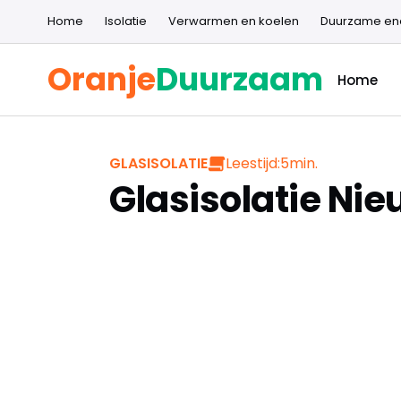
Home
Isolatie
Verwarmen en koelen
Duurzame en
Oranje
Duurzaam
Home
Leestijd:
5
min.
GLASISOLATIE
Glasisolatie Ni