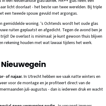
 in een Nederlandse glasfabriek. HR++ glas heeft een
r licht doorlaat - het beste van twee werelden. Bij triple
n met een tweede spouw gevuld met argongas.
n gemiddelde woning. 's Ochtends wordt het oude glas
uwe ruiten geplaatst en afgedicht. Tegen de avond ben je
trijd! De overlast is minimaal: je kunt gewoon thuis blijven
ven rekening houden met wat lawaai tijdens het werk.
r Nieuwegein
or- of najaar.
In Utrecht hebben we vaak natte winters en
weer voor de montage en je profiteert direct van de
zomermaanden juli-augustus - dan is iedereen druk en wacht
meestal geen vergunning nodig.
Je vervangt immers