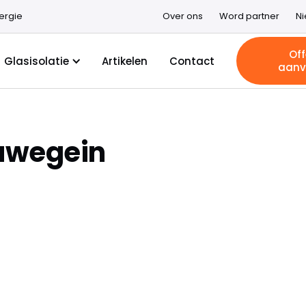
ergie
Over ons
Word partner
N
Off
Glasisolatie
Artikelen
Contact
aanv
euwegein