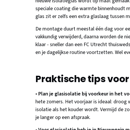
nieuwe isolatieglas wordt op maat gemaakt
speciale coating die warmte binnenhoudt maa
glas zit er zelfs een extra glaslaag tusse
De montage duurt meestal één dag voor ee
vakkundig verwijderd, daarna worden de nie
klaar - sneller dan een FC Utrecht thuisweds
en je dagelijkse routine voortzetten. Wel e
Praktische tips voo
•
Plan je glasisolatie bij voorkeur in het vo
hete zomers. Het voorjaar is ideaal: droog 
isolatie als het kouder wordt. Vermijd de 
je langer op een afspraak.
•
Voor glasisolatie heb je in Nieuwegein 