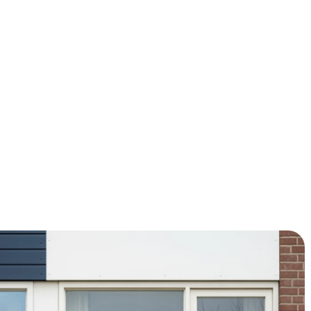
aren op je energierekening? Glasisolatie is dé
ugverdient. Met de huidige gasprijzen bespaar je al snel