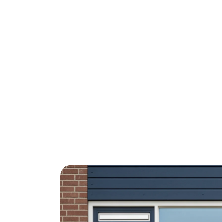
Woon je in Nieuwegein en wil je flink besp
investering die zichzelf binnen 8 jaar ter