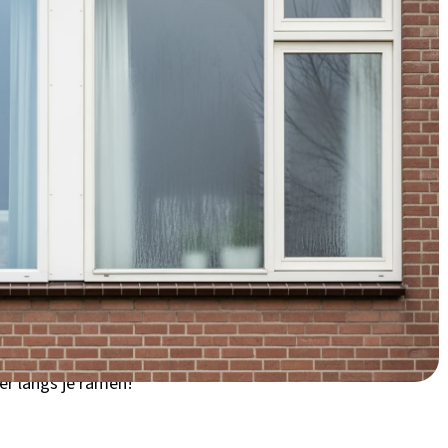
is meer dan €15.000 over 30 jaar!
glasisolatie in
in of Batau-Noord? Dan heb je waarschijnlijk nog enkel glas
en letterlijk je geld naar buiten waaien! In Utrecht hebben
htige winters - precies het weer waarbij goede
ngen in Nieuwegein stammen uit de periode 1970-1990, toen
Door je beglazing te upgraden naar HR++ of triple glas,
t niet uit of je woont aan de Galecopperzoom of in
op je energierekening. Bovendien verhoog je het
r langs je ramen!