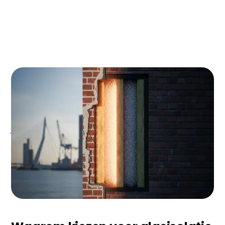
Woon je in Rotterdam en wil je structureel
besparen op je energierekening? Glasisolatie kan je
jaarlijks €300-500 schelen en verhoogt meteen het
wooncomfort in je huis. Met de ISDE-subsidie krijg je
bovendien €4-6 per vierkante meter terug, wat
neerkomt op €500-700 voor een gemiddelde
Rotterdamse woning.