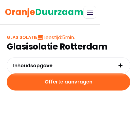
Oranje
Duurzaam
Leestijd:
5
min.
GLASISOLATIE
Glasisolatie Rotterdam
Inhoudsopgave
Waarom kiezen voor glasisolatie in
Rotterdam?
Offerte aanvragen
Kosten en besparingen
Subsidies in Rotterdam
Hoe werkt glasisolatie?
Praktische tips voor Rotterdam
Veelgestelde vragen