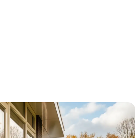
ng met €300-500 per jaar verlagen! In Noord-Brabant,
energieprijzen door het dak gaan, is goede isolatie