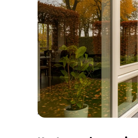
geen luxe meer maar een noodzaak. Met IS
overheid.
Waarom kiezen voor 
Woon je in een jaren '70 woning in de Biezen 
maken met spouwmuren die nog totaal niet 
en winderig - perfect weer om je energie le
woningen hebben nog originele beglazing ui
en in de zomer de airco overuren draait. Gl
binnen in de winter en buiten in de zomer. M
€0,40 per kWh bespaar je al snel honderden 
met €8.000-12.000 door een betere energiel