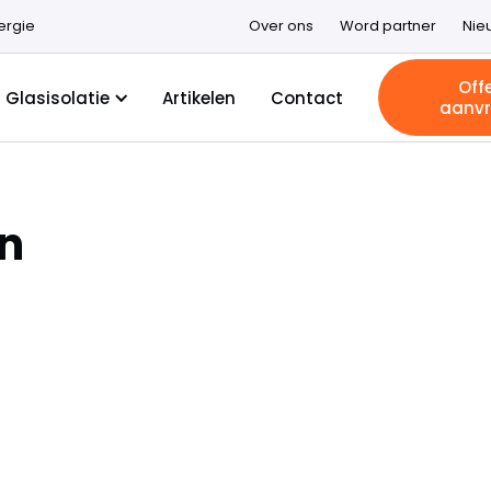
ergie
Over ons
Word partner
Nie
Off
Glasisolatie
Artikelen
Contact
aanv
en