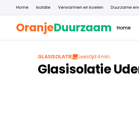
Home
Isolatie
Verwarmen en koelen
Duurzame en
Oranje
Duurzaam
Home
Leestijd:
4
min.
GLASISOLATIE
Glasisolatie Ud