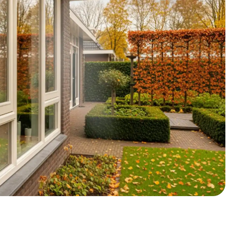
DE-subsidie krijg je bovendien €500-700 terug van de
glasisolatie in Uden?
of een rijtjeshuis in Hooghei? Dan heb je waarschijnlijk te
geïsoleerd zijn. Het Noord-Brabantse klimaat is vochtig
tterlijk door de muren te zien verdwijnen. Veel Udense
t de bouwperiode, waardoor je in de winter continu stookt
asisolatie pakt beide problemen aan: je houdt warmte
et de huidige gasprijs van €1,50 per m³ en elektriciteit van
euro's per jaar. Bovendien stijgt de waarde van je woning
abel.