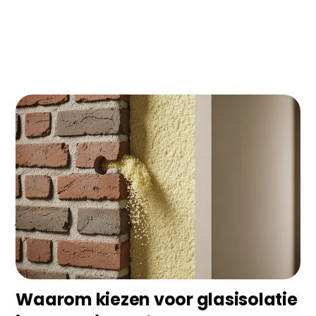
Woon je in Vlaardingen en wil je flink besparen op je
energierekening? Glasisolatie kan je jaarlijks €400-
600 schelen op je gasrekening! Met de huidige
energieprijzen verdien je je investering binnen 4-5
jaar terug. En het beste? Je kunt subsidie krijgen
van €500-700 voor je isolatieproject.
Waarom kiezen voor glasisolatie