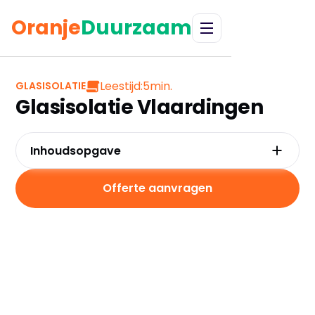
Oranje
Duurzaam
Leestijd:
5
min.
GLASISOLATIE
Glasisolatie Vlaardingen
Inhoudsopgave
Waarom kiezen voor glasisolatie in
Vlaardingen?
Offerte aanvragen
Kosten en besparingen
Subsidies in Vlaardingen
Hoe werkt glasisolatie?
Praktische tips voor Vlaardingen
Veelgestelde vragen