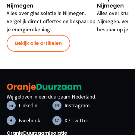
Nijmegen
Nijmegen
Alles over glasisolatie in Nijmegen.
Alles over kruipr
Vergelijk direct offertes en bespaar op
Nijmegen. Vergel
je energierekening!
bespaar op je e
Bekijk alle artikelen
Wij geloven in een duurzaam Nederland.
Linkedin
Instragram
Facebook
X / Twitter
OranjeDuurzaam
Isolatie