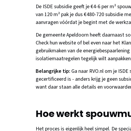
De ISDE subsidie geeft je €4-6 per m² spo
van 120 m² pak je dus €480-720 subsidie mee
aanvragen vóórdat je begint met de werk
De gemeente Apeldoorn heeft daarnaast so
Check hun website of bel even naar het Kla
gebruikmaken van de energiebespaarlening 
isolatiemaatregelen tegelijk wilt aanpakken
Belangrijke tip:
Ga naar RVO.nl om je ISDE s
gecertificeerd is - anders krijg je geen subs
want daar staan alle details en voorwaarden
Hoe werkt spouwmuu
Het proces is eigenlijk heel simpel. De speci