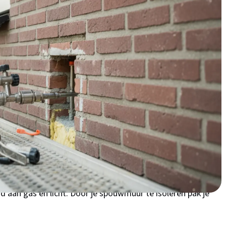
de vele jaren '30 woningen rond het centrum en in wijken
 spouwmuurisolatie in
legen-buurt of rond de Loolaan? Dan heb je waarschijnlijk
oor de ligging in Gelderland ervaren we hier koude winters
k te besparen op verwarming én airco. Veel Apeldoornse
aten en het Zuidkwartier hebben deze karakteristieke
sen. Die lege spouw is eigenlijk weggegooid geld!
Check
 precies werkt. Met de stijgende energiekosten in onze
nd aan gas en licht. Door je spouwmuur te isoleren pak je