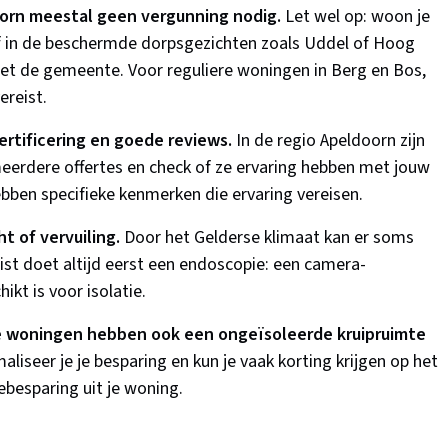
oorn meestal geen vergunning nodig.
Let wel op: woon je
f in de beschermde dorpsgezichten zoals Uddel of Hoog
t de gemeente. Voor reguliere woningen in Berg en Bos,
ereist.
rtificering en goede reviews.
In de regio Apeldoorn zijn
d meerdere offertes en check of ze ervaring hebben met jouw
ben specifieke kenmerken die ervaring vereisen.
t of vervuiling.
Door het Gelderse klimaat kan er soms
ist doet altijd eerst een endoscopie: een camera-
kt is voor isolatie.
e woningen hebben ook een ongeïsoleerde kruipruimte
aliseer je je besparing en kun je vaak korting krijgen op het
ebesparing uit je woning.