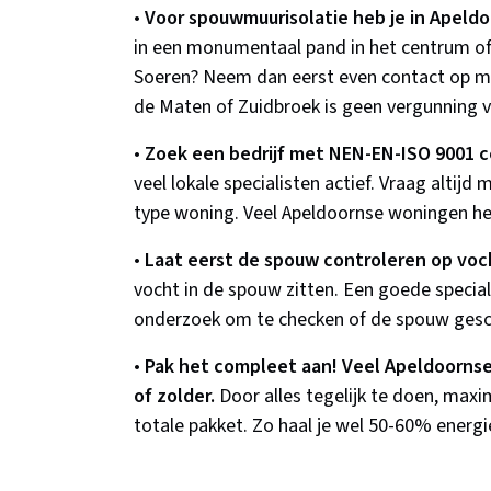
•
Voor spouwmuurisolatie heb je in Apeld
in een monumentaal pand in het centrum o
Soeren? Neem dan eerst even contact op me
de Maten of Zuidbroek is geen vergunning v
•
Zoek een bedrijf met NEN-EN-ISO 9001 ce
veel lokale specialisten actief. Vraag altij
type woning. Veel Apeldoornse woningen heb
•
Laat eerst de spouw controleren op voch
vocht in de spouw zitten. Een goede special
onderzoek om te checken of de spouw geschi
•
Pak het compleet aan! Veel Apeldoorns
of zolder.
Door alles tegelijk te doen, maxim
totale pakket. Zo haal je wel 50-60% energi