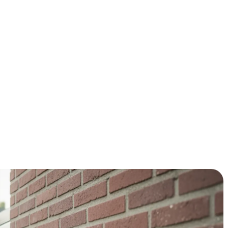
rlijks €300-500 besparen op je energierekening. Met de
 je al snel €500-700 korting, waardoor je investering zich