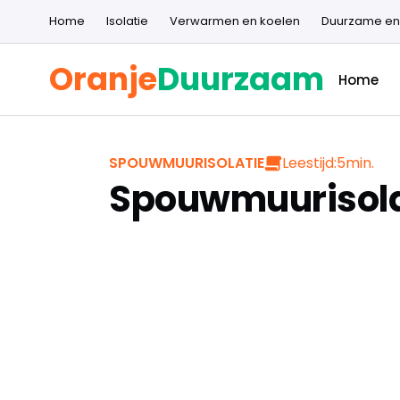
Home
Isolatie
Verwarmen en koelen
Duurzame en
Oranje
Duurzaam
Home
Leestijd:
5
min.
SPOUWMUURISOLATIE
Spouwmuurisola