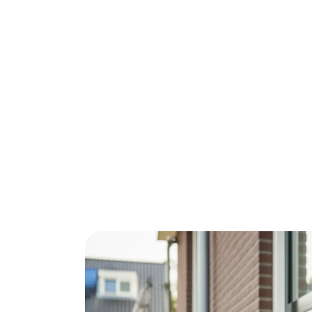
Spouwmuurisolatie in Apeldoorn kan je jaa
huidige ISDE subsidie van €4-6 per m² haal