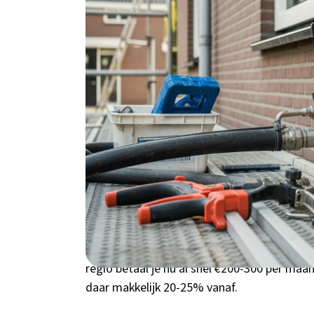
binnen 4-5 jaar terugverdient. Vooral in 
zoals Berg en Bos is dit een slimme zet.
Waarom kiezen voor
Apeldoorn?
Woon je in een jaren '30 woning in de Welge
een spouwmuur die nog niet geïsoleerd is. D
en warme zomers - perfect weer dus om flin
woningen in wijken zoals Berg en Bos, de M
bakstenen gevels met een lege ruimte ertus
ook deze uitleg
over hoe spouwmuurisolatie
regio betaal je nu al snel €200-300 per maa
daar makkelijk 20-25% vanaf.