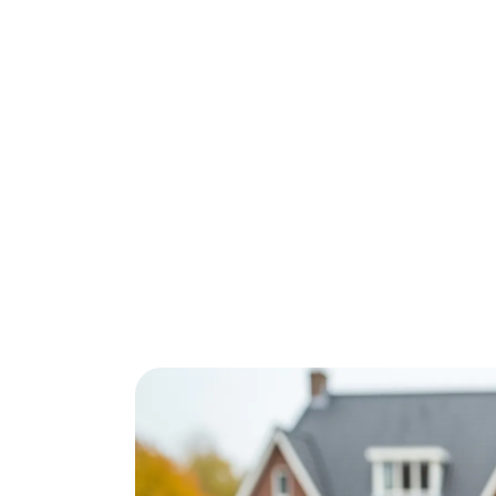
Woon je in Emmen en betaal je te veel vo
€300-500 per jaar verlagen. Met subsidies e