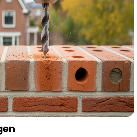
 spouwmuurisolatie in
slo of Emmermeer? Dan heb je waarschijnlijk een
 Met de koude Drentse winters en de huidige gasprijzen
el woningen in Emmen uit die tijd hebben prachtige
ikt voor isolatie. Het Drentse klimaat kan behoorlijk
mt ook condensatieproblemen. En laten we eerlijk zijn: wie
t de energierekening door het dak gaat? In wijken zoals
er huiseigenaren die hun woning energiezuinig maken.
gen