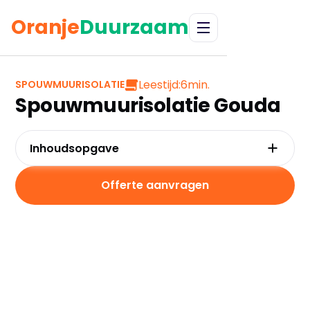
Oranje
Duurzaam
Leestijd:
6
min.
SPOUWMUURISOLATIE
Spouwmuurisolatie Gouda
Inhoudsopgave
Waarom kiezen voor spouwmuurisolatie in
Gouda?
Offerte aanvragen
Kosten en besparingen
Subsidies in Gouda
Hoe werkt spouwmuurisolatie?
Praktische tips voor Gouda
Veelgestelde vragen