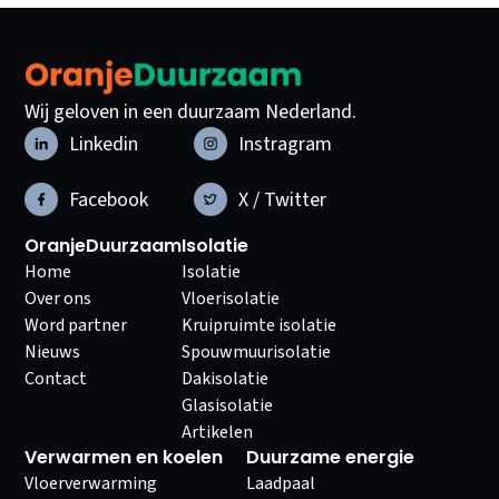
Wij geloven in een duurzaam Nederland.
Linkedin
Instragram
Facebook
X / Twitter
OranjeDuurzaam
Isolatie
Home
Isolatie
Over ons
Vloerisolatie
Word partner
Kruipruimte isolatie
Nieuws
Spouwmuurisolatie
Contact
Dakisolatie
Glasisolatie
Artikelen
Verwarmen en koelen
Duurzame energie
Vloerverwarming
Laadpaal