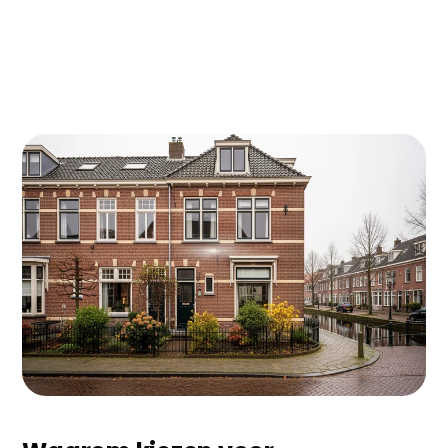
Woon je in een jaren '30 woning aan de Gouwe of in
de wijk Korte Akkeren? Dan kun je met
spouwmuurisolatie gemakkelijk €350-450 per jaar
besparen op je energierekening. In Gouda isoleren
steeds meer huiseigenaren hun spouwmuur - en dat
is logisch, want de investering van zo'n €1.200-
1.500 verdien je binnen 4 jaar terug!