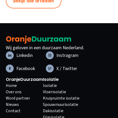
Bekijk alle artikelen
Wij geloven in een duurzaam Nederland.
Linkedin
Instragram
Facebook
X / Twitter
OranjeDuurzaam
Isolatie
Home
Isolatie
Over ons
Vloerisolatie
Word partner
Kruipruimte isolatie
Nieuws
Spouwmuurisolatie
Contact
Dakisolatie
Glasisolatie