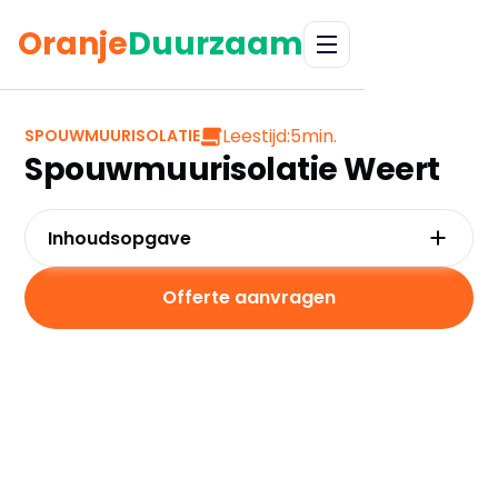
Oranje
Duurzaam
Leestijd:
5
min.
SPOUWMUURISOLATIE
Spouwmuurisolatie Weert
Inhoudsopgave
Waarom kiezen voor spouwmuurisolatie in
Weert?
Offerte aanvragen
Kosten en besparingen
Subsidies in Weert
Hoe werkt spouwmuurisolatie?
Praktische tips voor Weert
Veelgestelde vragen