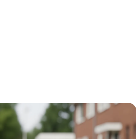
of spouwmuurisolatie de moeite waard is? Met
er maand gaan, bespaar je al snel €400-600 per jaar met