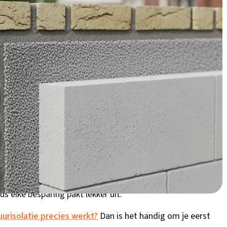
s je alles over kosten, subsidies en praktische tips
 spouwmuurisolatie in
 of een rijtjeswoning uit de jaren '80 in Noordhove? Dan
 niet geïsoleerd is. In Zuid-Holland hebben we weliswaar
zorgen er wel voor dat je huis flink afkoelt. Zoetermeer
reidingsperiode van de jaren '70-'90, die standaard
ren. Het klimaat in onze regio is perfect voor
 droog. Daarbij komt dat de energieprijzen in Nederland nog
s elke besparing pakt lekker uit.
urisolatie precies werkt?
Dan is het handig om je eerst