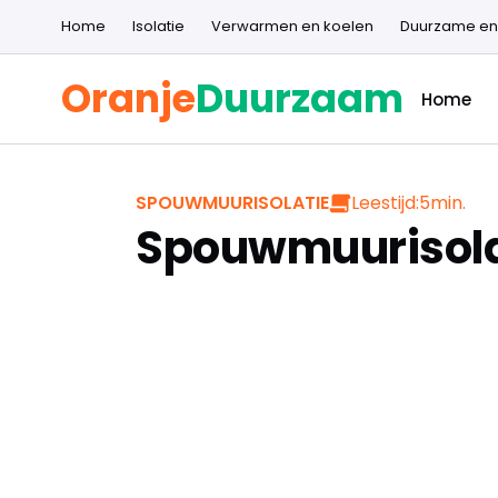
Home
Isolatie
Verwarmen en koelen
Duurzame en
Oranje
Duurzaam
Home
Leestijd:
5
min.
SPOUWMUURISOLATIE
Spouwmuurisola