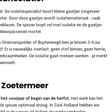
el. De isolatiespecialist boort kleine gaatjes (ongeveer
er. Door deze gaatjes wordt isolatiemateriaal - vaak
eblazen. De spouw loopt vol met isolatie en de gaatjes
kleurpassende mortel.
s Driemanspolder of Buytenwegh ben je binnen 3-4 uur
d! Er is nauwelijks overlast: geen stof binnen, geen herrie,
 werkzaamheden. De isolatie gaat meteen werken - je merkt
aanvoelt.
r Zoetermeer
 het voorjaar of begin van de herfst.
Het werk kan het
s de spouw optimaal droog. In Zuid-Holland hebben we
cht in de spouw zit tijdens de werkzaamheden.