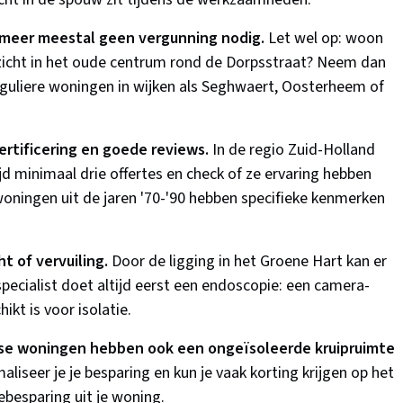
rmeer meestal geen vergunning nodig.
Let wel op: woon
icht in het oude centrum rond de Dorpsstraat? Neem dan
guliere woningen in wijken als Seghwaert, Oosterheem of
rtificering en goede reviews.
In de regio Zuid-Holland
ltijd minimaal drie offertes en check of ze ervaring hebben
ningen uit de jaren '70-'90 hebben specifieke kenmerken
t of vervuiling.
Door de ligging in het Groene Hart kan er
pecialist doet altijd eerst een endoscopie: een camera-
kt is voor isolatie.
se woningen hebben ook een ongeïsoleerde kruipruimte
aliseer je je besparing en kun je vaak korting krijgen op het
ebesparing uit je woning.