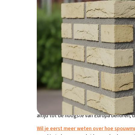
deze slimme investering. In dit artikel lee
specifiek voor Zoetermeerders.
Waarom kiezen voor
Zoetermeer?
Woon je in een jaren '70 woning in Meerzicht
heb je waarschijnlijk een spouwmuur die nog
zachte winters, maar de vochtige zeewinden 
kent bovendien veel woningtypen uit de uitb
werden gebouwd met ongeïsoleerde spouwmu
spouwmuurisolatie: niet te vochtig, niet te
altijd tot de hoogste van Europa behoren, du
Wil je eerst meer weten over hoe spouwmu