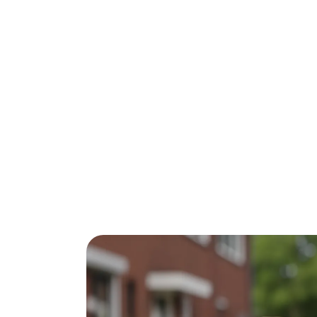
Woon je in Zoetermeer en vraag je je af 
energierekeningen die richting €250-300 p