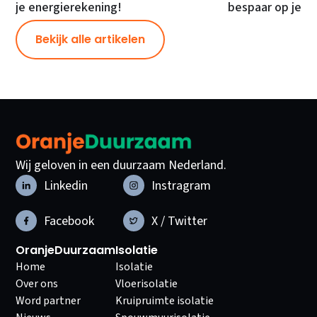
je energierekening!
bespaar op je e
Bekijk alle artikelen
Wij geloven in een duurzaam Nederland.
Linkedin
Instragram
Facebook
X / Twitter
OranjeDuurzaam
Isolatie
Home
Isolatie
Over ons
Vloerisolatie
Word partner
Kruipruimte isolatie