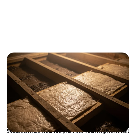
Vloerisolatie in Bergen op Zoom kan je
energierekening flink omlaag brengen - tot wel
€300 per jaar besparing! Met de ISDE-subsidie van
€6 per vierkante meter haal je snel €500-700
binnen, waardoor je investering in 3-4 jaar
terugverdiend is. Perfect voor de vele jaren '70
woningen in wijken als de Annevillers en het
Stadscentrum waar kruipruimtes vaak nog helemaal