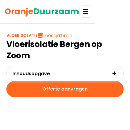
Oranje
Duurzaam
Leestijd:
5
min.
VLOERISOLATIE
Vloerisolatie Bergen op
Zoom
Inhoudsopgave
Waarom kiezen voor vloerisolatie in Bergen op
Zoom?
Offerte aanvragen
Kosten en besparingen vloerisolatie
Subsidies en financiering in Bergen op Zoom
Hoe werkt vloerisolatie precies?
Praktische tips voor Bergen op Zoom
Veelgestelde vragen over vloerisolatie