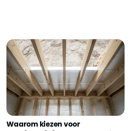
Woon je in Bloemendaal en voel je de kou letterlijk
door de vloer kruipen? Vloerisolatie kan je
energierekening met 10-15% verlagen - dat is zo'n
€200-400 per jaar besparing! Met de ISDE subsidie
van €4-6 per vierkante meter verdien je je
investering binnen 5-7 jaar terug.
Waarom kiezen voor