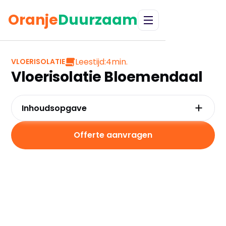
Oranje
Duurzaam
Leestijd:
4
min.
VLOERISOLATIE
Vloerisolatie Bloemendaal
Inhoudsopgave
Waarom kiezen voor vloerisolatie in
Bloemendaal?
Offerte aanvragen
Kosten en besparingen
Subsidies in Bloemendaal
Hoe werkt vloerisolatie?
Praktische tips voor Bloemendaal
Veelgestelde vragen