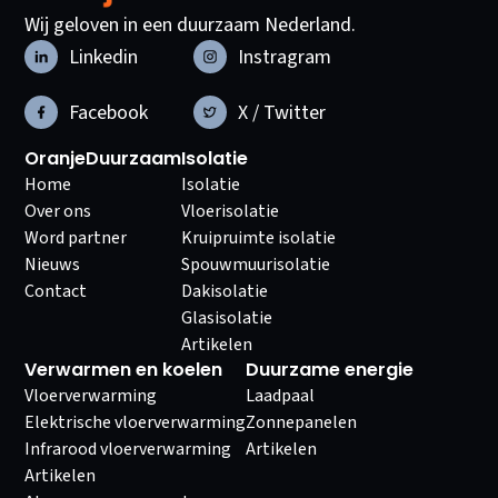
Wij geloven in een duurzaam Nederland.
Linkedin
Instragram
Facebook
X / Twitter
OranjeDuurzaam
Isolatie
Home
Isolatie
Over ons
Vloerisolatie
Word partner
Kruipruimte isolatie
Nieuws
Spouwmuurisolatie
Contact
Dakisolatie
Glasisolatie
Artikelen
Verwarmen en koelen
Duurzame energie
Vloerverwarming
Laadpaal
Elektrische vloerverwarming
Zonnepanelen
Infrarood vloerverwarming
Artikelen
Artikelen