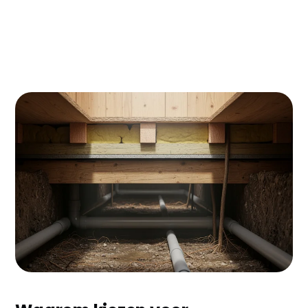
Woon je in Boxmeer en voel je de kou letterlijk door
de vloer omhoog kruipen? Vloerisolatie kan je
energierekening met €200-400 per jaar verlagen -
en dat terwijl je ook nog eens veel comfortabeler
woont. In dit artikel ontdek je alles over
vloerisolatie specifiek voor Boxmeer, van kosten
tot subsidies.