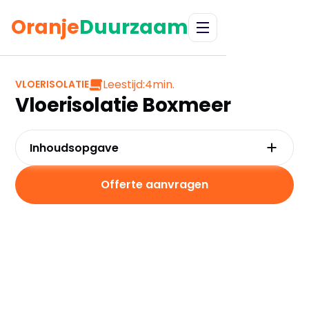
Oranje
Duurzaam
Leestijd:
4
min.
VLOERISOLATIE
Vloerisolatie Boxmeer
Inhoudsopgave
Waarom kiezen voor vloerisolatie in Boxmeer?
Kosten en besparingen
Offerte aanvragen
Subsidies in Boxmeer
Hoe werkt vloerisolatie?
Praktische tips voor Boxmeer
Veelgestelde vragen