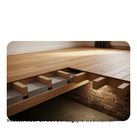
Vloerisolatie in Rotterdam kan je tot 15% besparen
op je energierekening - dat is gemiddeld €250-350
per jaar! Voor een investering van €1.200-1.800
verdien je het binnen 5-6 jaar terug, en met de
ISDE-subsidie krijg je nog eens €500-700 retour.
Vooral in de typische Rotterdamse jaren '30
woningen merk je het verschil direct: geen koude
voeten meer en een behaaglijke woonkamer.