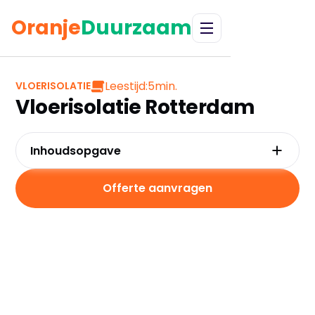
Oranje
Duurzaam
Leestijd:
5
min.
VLOERISOLATIE
Vloerisolatie Rotterdam
Inhoudsopgave
Waarom kiezen voor vloerisolatie in
Rotterdam?
Offerte aanvragen
Kosten en besparingen
Subsidies in Rotterdam
Hoe werkt vloerisolatie?
Praktische tips voor Rotterdam
Veelgestelde vragen