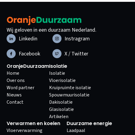
Wij geloven in een duurzaam Nederland.
Linkedin
Instragram
Facebook
X / Twitter
OranjeDuurzaam
Isolatie
Home
Isolatie
Over ons
Vloerisolatie
Word partner
Kruipruimte isolatie
Nieuws
Spouwmuurisolatie
Contact
Dakisolatie
Glasisolatie
Artikelen
Verwarmen en koelen
Duurzame energie
Vloerverwarming
Laadpaal