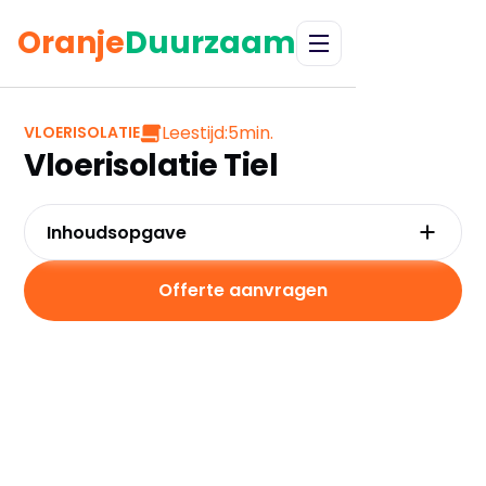
Oranje
Duurzaam
Leestijd:
5
min.
VLOERISOLATIE
Vloerisolatie Tiel
Inhoudsopgave
Waarom kiezen voor vloerisolatie in Tiel?
Kosten en besparingen
Offerte aanvragen
Subsidies in Tiel
Hoe werkt vloerisolatie?
Praktische tips voor Tiel
Veelgestelde vragen