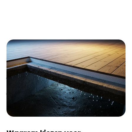
Woon je in Tiel en merk je dat je huis een koude
vloer heeft? Dan verlies je waarschijnlijk 10-15% van
je warmte door een ongeïsoleerde vloer. Met
vloerisolatie pak je €200-400 per jaar besparing op
je energierekening - en met de huidige gasprijzen
verdien je je investering binnen 6-8 jaar volledig
terug!