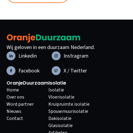
Wij geloven in een duurzaam Nederland.
Linkedin
Instragram
Facebook
X / Twitter
OranjeDuurzaam
Isolatie
Home
Isolatie
Over ons
Vloerisolatie
Word partner
Kruipruimte isolatie
Nieuws
Spouwmuurisolatie
Contact
Dakisolatie
Glasisolatie
Artikelen