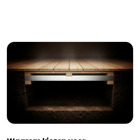
Vloerisolatie in Venlo kan je energierekening flink
omlaag krijgen - we praten over een besparing tot
€300 per jaar! Met de ISDE-subsidie van €4-6 per
vierkante meter en de Limburgse winters die
steeds extremer worden, is het eigenlijk een no-
brainer. Lees verder en ontdek waarom zoveel
Venlonaars nu hun kruipruimte laten isoleren.