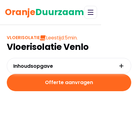
Oranje
Duurzaam
Leestijd:
5
min.
VLOERISOLATIE
Vloerisolatie Venlo
Inhoudsopgave
Waarom kiezen voor vloerisolatie in Venlo?
Kosten en besparingen
Offerte aanvragen
Subsidies in Venlo
Hoe werkt vloerisolatie?
Praktische tips voor Venlo
Veelgestelde vragen