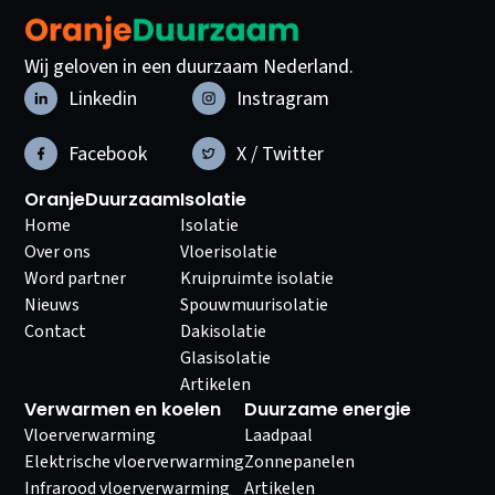
Wij geloven in een duurzaam Nederland.
Linkedin
Instragram
Facebook
X / Twitter
OranjeDuurzaam
Isolatie
Home
Isolatie
Over ons
Vloerisolatie
Word partner
Kruipruimte isolatie
Nieuws
Spouwmuurisolatie
Contact
Dakisolatie
Glasisolatie
Artikelen
Verwarmen en koelen
Duurzame energie
Vloerverwarming
Laadpaal
Elektrische vloerverwarming
Zonnepanelen
Infrarood vloerverwarming
Artikelen