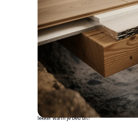
ontdek je alles over vloerisolatie in onz
Waarom kiezen voor 
Zoetermeer?
Woon je in een jaren '70 woning in Drieman
ken je het probleem vast wel: koude voeten i
Veel Zoetermeerse woningen hebben nog ste
Meerzicht en Palenstein waar veel woningen 
Holland maakt het probleem alleen maar erge
heen. Een geïsoleerde vloer zorgt niet all
binnenklimaat in je hele huis. Denk maar ee
lekker warm je bed uit!