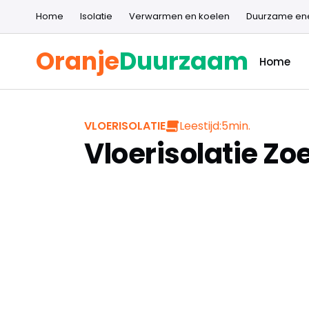
Home
Isolatie
Verwarmen en koelen
Duurzame en
Oranje
Duurzaam
Home
Leestijd:
5
min.
VLOERISOLATIE
Vloerisolatie Z