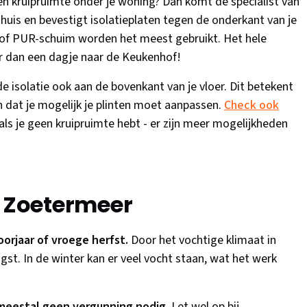
e een kruipruimte onder je woning? Dan komt de specialist van
e huis en bevestigt isolatieplaten tegen de onderkant van je
l of PUR-schuim worden het meest gebruikt. Het hele
er dan een dagje naar de Keukenhof!
de isolatie ook aan de bovenkant van je vloer. Dit betekent
en dat je mogelijk je plinten moet aanpassen.
Check ook
als je geen kruipruimte hebt - er zijn meer mogelijkheden
r Zoetermeer
voorjaar of vroege herfst.
Door het vochtige klimaat in
gst. In de winter kan er veel vocht staan, wat het werk
 meestal geen vergunning nodig.
Let wel op bij