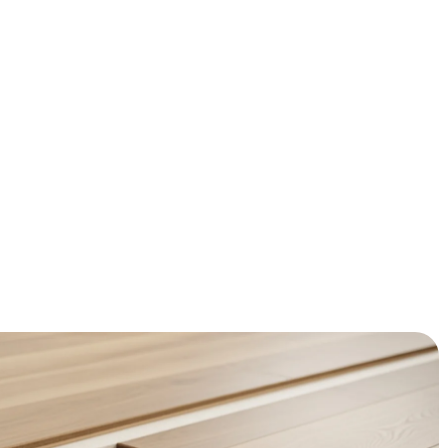
tterlijk door de vloer kruipen? Vloerisolatie kan je
gen - dat scheelt al snel €200-400 per jaar! In deze gids