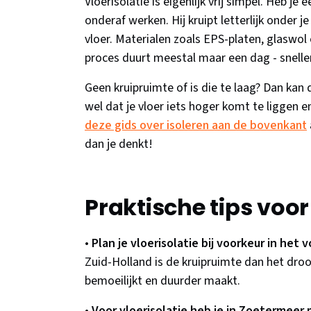
Vloerisolatie is eigenlijk vrij simpel. Heb j
onderaf werken. Hij kruipt letterlijk onder j
vloer. Materialen zoals EPS-platen, glaswo
proces duurt meestal maar een dag - snell
Geen kruipruimte of is die te laag? Dan kan 
wel dat je vloer iets hoger komt te liggen 
deze gids over isoleren aan de bovenkant
dan je denkt!
Praktische tips voo
•
Plan je vloerisolatie bij voorkeur in het 
Zuid-Holland is de kruipruimte dan het droo
bemoeilijkt en duurder maakt.
•
Voor vloerisolatie heb je in Zoetermeer