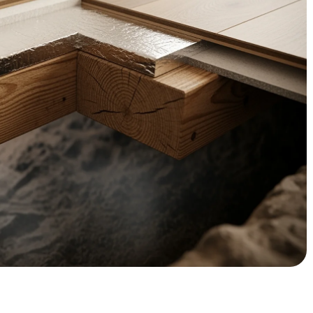
e Zoetermeerse woningen, van kosten tot subsidies.
vloerisolatie in
spolder of misschien in de nieuwere wijk Oosterheem? Dan
n de winter en een energierekening die maar blijft stijgen.
eds ongeïsoleerde vloeren, vooral in wijken zoals
uit de jaren '60-'80 staan. Het vochtige klimaat van Zuid-
r - vocht trekt kou aan en dat voel je direct door je vloer
een voor warme voeten, maar ook voor een prettiger
ns aan die koude januarimorgen - met vloerisolatie stap je