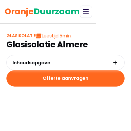
Oranje
Duurzaam
Leestijd:
5
min.
GLASISOLATIE
Glasisolatie Almere
Inhoudsopgave
Waarom kiezen voor glasisolatie in Almere?
Kosten en besparingen
Offerte aanvragen
Subsidies in Almere
Hoe werkt glasisolatie?
Praktische tips voor Almere
Veelgestelde vragen