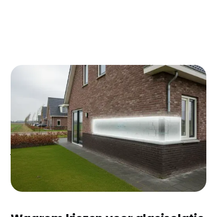
Woon je in Almere en merk je dat je stookkosten
door het dak gaan? Glasisolatie kan je
energierekening met 30-40% verlagen - dat
scheelt al snel €400-600 per jaar! In deze gids lees
je alles over glasisolatie in Almere: van kosten en
subsidies tot praktische tips voor jouw Flevolandse
woning.