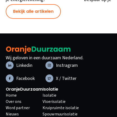
Bekijk alle artikelen
Wij geloven in een duurzaam Nederland.
Linkedin
Instragram
Facebook
X / Twitter
OranjeDuurzaam
Isolatie
Home
Isolatie
Over ons
Vloerisolatie
Word partner
Kruipruimte isolatie
Nieuws
Spouwmuurisolatie