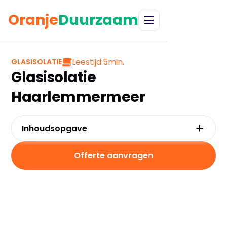
Oranje
Duurzaam
Leestijd:
5
min.
GLASISOLATIE
Glasisolatie
Haarlemmermeer
Inhoudsopgave
Waarom kiezen voor glasisolatie in
Haarlemmermeer?
Offerte aanvragen
Kosten en besparingen van glasisolatie
Subsidies in Haarlemmermeer
Hoe werkt glasisolatie?
Praktische tips voor Haarlemmermeer
Veelgestelde vragen