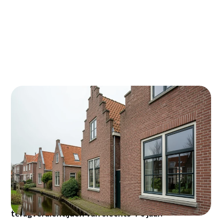
Woon je in Haarlemmermeer en ben je die hoge
energierekening meer dan zat? Met glasisolatie
haal je makkelijk 30-40% van je gasrekening af en
verhoog je het wooncomfort aanzienlijk. In deze
gemeente vol karakteristieke woningen uit
verschillende bouwperiodes is isolatie vaak de
slimste investering die je kunt doen - met
terugverdientijden van slechts 4-6 jaar!