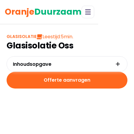
Oranje
Duurzaam
Leestijd:
5
min.
GLASISOLATIE
Glasisolatie Oss
Inhoudsopgave
Waarom kiezen voor glasisolatie in Oss?
Kosten en besparingen
Offerte aanvragen
Subsidies in Oss
Hoe werkt glasisolatie?
Praktische tips voor Oss
Veelgestelde vragen