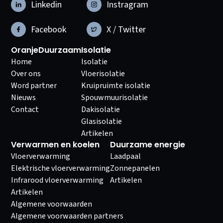
Linkedin
Instragram
Facebook
X / Twitter
OranjeDuurzaam
Isolatie
Home
Isolatie
Over ons
Vloerisolatie
Word partner
Kruipruimte isolatie
Nieuws
Spouwmuurisolatie
Contact
Dakisolatie
Glasisolatie
Artikelen
Verwarmen en koelen
Duurzame energie
Vloerverwarming
Laadpaal
Elektrische vloerverwarming
Zonnepanelen
Infrarood vloerverwarming
Artikelen
Artikelen
Algemene voorwaarden
Algemene voorwaarden partners