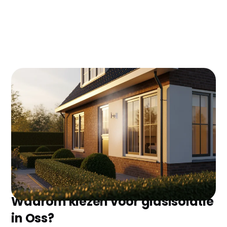
Glasisolatie in Oss kan je jaarlijks €300-450 besparen
op je energierekening. Met de huidige gasprijzen
verdien je je investering van €1.200-1.800 binnen 4-
5 jaar terug. Bovendien pak je vaak €500-700
subsidie mee via de ISDE-regeling!
Waarom kiezen voor glasisolatie
in Oss?