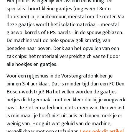
Het proces is eigenlijk verrassend eenvoudig. De
specialist boort kleine gaatjes (ongeveer 18mm
doorsnee) in je buitenmuur, meestal om de meter. Via
deze gaatjes wordt het isolatiemateriaal - meestal
glaswol korrels of EPS-parels - in de spouw geblazen.
De machine vult de hele spouw gelijkmatig, van
beneden naar boven. Denk aan het opvullen van een
zak chips: het materiaal verspreidt zich vanzelf door
alle hoekjes en gaatjes.
Voor een rijtjeshuis in de Vorstengrafdonk ben je
binnen 3-4 uur klaar. Dat is minder tijd dan een FC Den
Bosch-wedstrijd! Na het vullen worden de gaatjes
netjes dichtgemaakt met een kleur die bij je voegwerk
past. Je ziet er naderhand niets meer van. De overlast
is minimaal: je hoeft niet uit huis en binnen merk je er
weinig van. Hooguit wat geluid van de machine,
vergelijkbaar met een stofzuiger.
Lees ook dit artikel