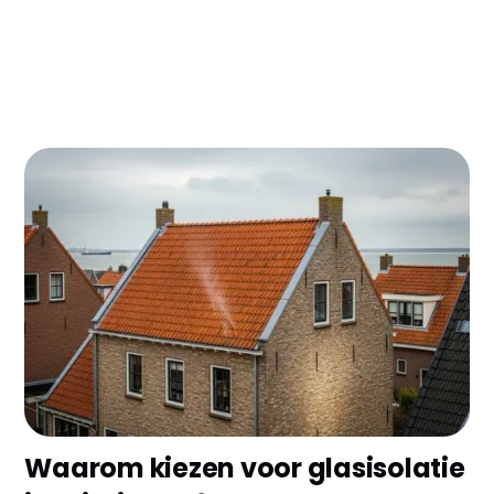
Woon je in Vlissingen en ben je die hoge
energierekening zat? Glasisolatie kan je
energieverbruik met 30-40% verlagen en je
maandelijks €80-120 besparen. Met de huidige
gasprijzen verdien je je investering binnen 5-7 jaar
terug - en daarna is het puur winst!
Waarom kiezen voor glasisolatie