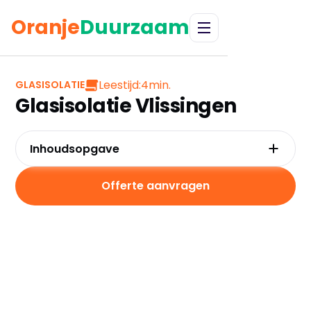
Oranje
Duurzaam
Leestijd:
4
min.
GLASISOLATIE
Glasisolatie Vlissingen
Inhoudsopgave
Waarom kiezen voor glasisolatie in
Vlissingen?
Offerte aanvragen
Kosten en besparingen
Subsidies in Vlissingen
Hoe werkt glasisolatie?
Praktische tips voor Vlissingen
Veelgestelde vragen