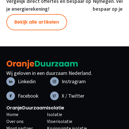
Vergelijk direct offertes en bespaar op
Nijmegen. Vergel
je energierekening!
bespaar op je e
Bekijk alle artikelen
Wij geloven in een duurzaam Nederland.
Linkedin
Instragram
Facebook
X / Twitter
OranjeDuurzaam
Isolatie
Home
Isolatie
Over ons
Vloerisolatie
Word partner
Kruipruimte isolatie