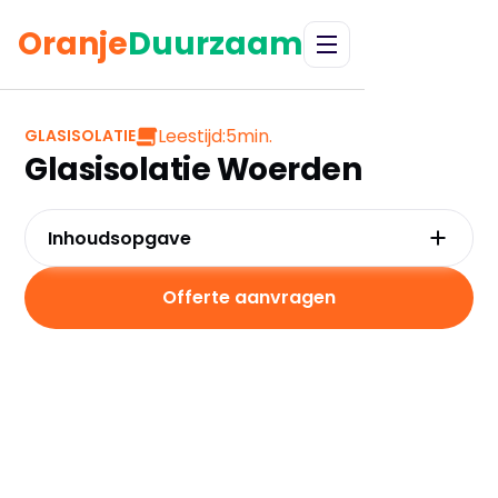
Oranje
Duurzaam
Leestijd:
5
min.
GLASISOLATIE
Glasisolatie Woerden
Inhoudsopgave
Waarom kiezen voor glasisolatie in Woerden?
Kosten en besparingen van glasisolatie
Offerte aanvragen
Subsidies voor glasisolatie in Woerden
Hoe werkt glasisolatie?
Praktische tips voor glasisolatie in Woerden
Veelgestelde vragen over glasisolatie