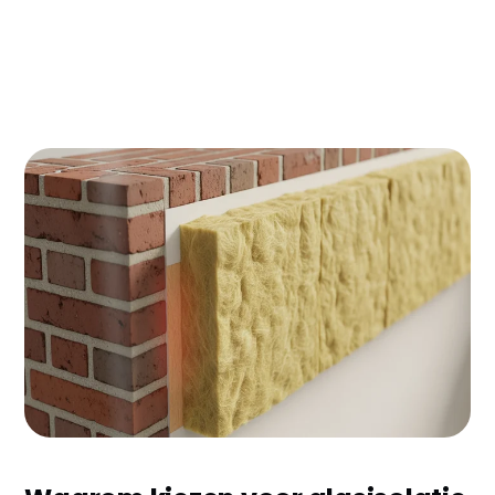
Woon je in Woerden en stijgen je energiekosten de
pan uit? Glasisolatie kan je jaarlijks €400-600
besparen op je energierekening. Met de ISDE-
subsidie krijg je bovendien €500-700 terug van de
overheid. In deze gids lees je alles over glasisolatie
in Woerden: van kosten tot subsidies tot
praktische tips.