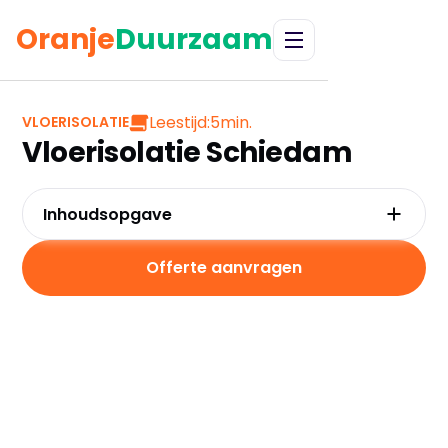
Oranje
Duurzaam
Leestijd:
5
min.
VLOERISOLATIE
Vloerisolatie Schiedam
Inhoudsopgave
Waarom kiezen voor vloerisolatie in
Schiedam?
Offerte aanvragen
Kosten en besparingen
Subsidies in Schiedam
Hoe werkt vloerisolatie?
Praktische tips voor Schiedam
Veelgestelde vragen