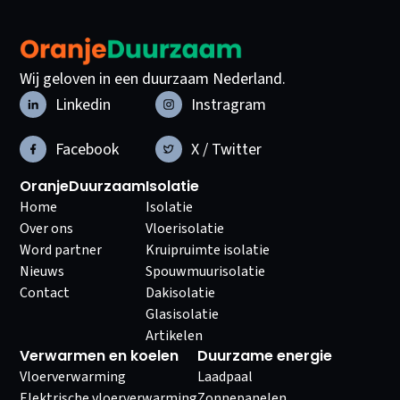
Wij geloven in een duurzaam Nederland.
Linkedin
Instragram
Facebook
X / Twitter
OranjeDuurzaam
Isolatie
Home
Isolatie
Over ons
Vloerisolatie
Word partner
Kruipruimte isolatie
Nieuws
Spouwmuurisolatie
Contact
Dakisolatie
Glasisolatie
Artikelen
Verwarmen en koelen
Duurzame energie
Vloerverwarming
Laadpaal
Elektrische vloerverwarming
Zonnepanelen