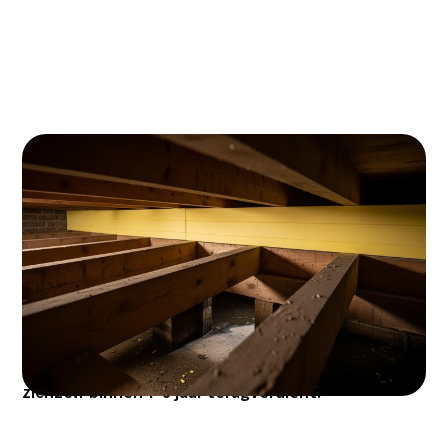
Woon je in Schiedam en heb je last van koude
vloeren en hoge energierekeningen? Met
vloerisolatie pak je tot 15% besparing op je
energiekosten en maak je je woning een stuk
comfortabeler. In de historische wijken rond de
Lange Haven en Kethel zie je steeds meer
bewoners kiezen voor deze slimme investering die
zichzelf binnen 7-8 jaar terugverdient.