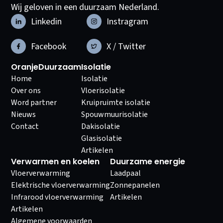
Wij geloven in een duurzaam Nederland.
Linkedin
Instragram
Facebook
X / Twitter
OranjeDuurzaam
Isolatie
Home
Isolatie
Over ons
Vloerisolatie
Word partner
Kruipruimte isolatie
Nieuws
Spouwmuurisolatie
Contact
Dakisolatie
Glasisolatie
Artikelen
Verwarmen en koelen
Duurzame energie
Vloerverwarming
Laadpaal
Elektrische vloerverwarming
Zonnepanelen
Infrarood vloerverwarming
Artikelen
Artikelen
Algemene voorwaarden