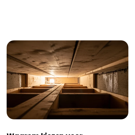
Woon je in Wageningen en twijfel je nog over
vloerisolatie? Met de huidige energieprijzen
verdien je je investering van €8-12 per m² binnen 6-
8 jaar terug. In een gemiddelde Wageningse woning
bespaar je zo €200-350 per jaar op je
energierekening. Plus: je pakt vaak €500-700
subsidie mee!