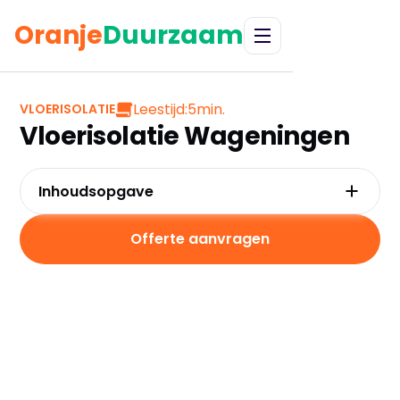
Oranje
Duurzaam
Leestijd:
5
min.
VLOERISOLATIE
Vloerisolatie Wageningen
Inhoudsopgave
Waarom kiezen voor vloerisolatie in
Wageningen?
Offerte aanvragen
Kosten en besparingen
Subsidies in Wageningen
Hoe werkt vloerisolatie?
Praktische tips voor Wageningen
Veelgestelde vragen