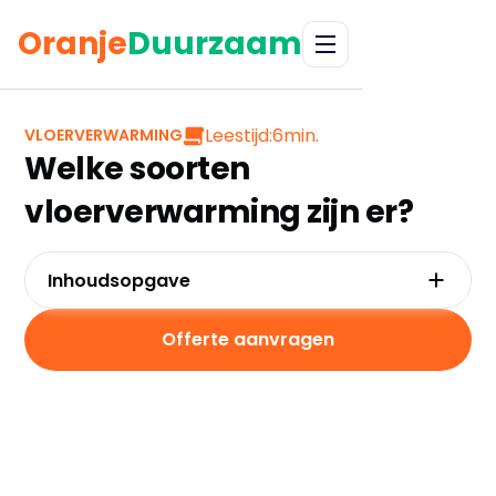
Oranje
Duurzaam
Leestijd:
6
min.
VLOERVERWARMING
Welke soorten
vloerverwarming zijn er?
Inhoudsopgave
Watergedragen vloerverwarming
Elektrische vloerverwarming
Offerte aanvragen
Infrarood vloerverwarming
Factoren die de keuze beïnvloeden
Veelgestelde vragen over soorten
vloerverwarming
Welke vloerverwarming voor jouw situatie?