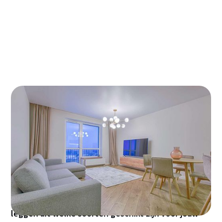
Het kiezen van de juiste soort vloerverwarming
voor jouw woning kan een uitdaging zijn. Er zijn
verschillende opties beschikbaar, elk met hun
eigen voordelen en toepassingen. In deze blog
bespreken we de verschillende soorten
vloerverwarming, waaronder watergedragen,
elektrische en infrarood vloerverwarming. We
leggen uit welke soorten geschikt zijn voor jouw