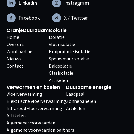
Linkedin
Instragram
Facebook
X / Twitter
OranjeDuurzaam
Isolatie
Home
Isolatie
Over ons
Vloerisolatie
Word partner
Kruipruimte isolatie
Nieuws
Spouwmuurisolatie
Contact
Dakisolatie
Glasisolatie
Artikelen
Verwarmen en koelen
Duurzame energie
Vloerverwarming
Laadpaal
Elektrische vloerverwarming
Zonnepanelen
Infrarood vloerverwarming
Artikelen
Artikelen
Algemene voorwaarden
Algemene voorwaarden partners