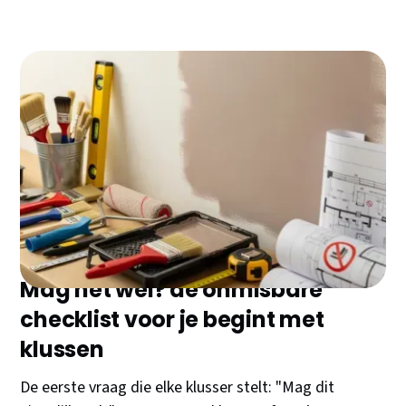
Klussen in je eigen woning geeft voldoening en
bespaart geld. Maar voordat je vol enthousiasme
begint, is het cruciaal om te weten wat wel en niet
mag. Deze gids loodst je door alle essentiële regels,
van toestemming tot veilige uitvoering.
Mag het wel? de onmisbare
checklist voor je begint met
klussen
De eerste vraag die elke klusser stelt: "Mag dit