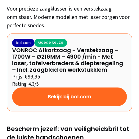
Voor precieze zaagklussen is een verstekzaag
onmisbaar. Moderne modellen met laser zorgen voor
perfecte snedes.
Goede keuze
bol.com
VONROC Afkortzaag - Verstekzaag –
1700W – Ø216MM – 4900 /min - Met
laser, tafelverbreders & diepteregeling
– Incl. zaagblad en werkstukklem
Prijs: €99,95
Rating: 4.3/5
Bekijk bij bol.com
Bescherm jezelf: van veiligheidsbril tot
de juiste handschoenen